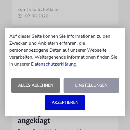
von Felix Schotland
07.08.2026
Auf dieser Seite können Sie Informationen zu den
Zwecken und Anbietern erfahren, die
personenbezogene Daten auf unserer Webseite
verarbeiten. Weitergehende Informationen finden Sie
in unserer
Datenschutzerklärung
.
ALLES ABLEHNEN
EINSTELLUNGEN
JUSTIZ
AKZEPTIEREN
Israelischer Siedler wegen
Tötung eines Palästinensers
angeklagt