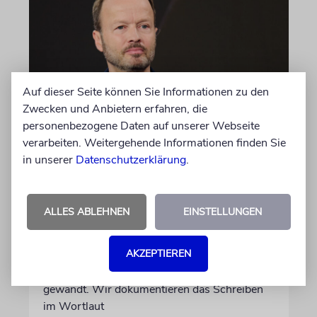
Auf dieser Seite können Sie Informationen zu den
Zwecken und Anbietern erfahren, die
personenbezogene Daten auf unserer Webseite
MEINUNG
verarbeiten. Weitergehende Informationen finden Sie
Wie Georg Restle die
in unserer
Datenschutzerklärung
.
Glaubwürdigkeit des ÖRR
untergräbt
ALLES ABLEHNEN
EINSTELLUNGEN
Nach dem X-Post des Journalisten hat sich
Felix Schotland, Vorstand der Synagogen-
AKZEPTIEREN
Gemeinde Köln, an WDR-
Programmdirektorin Andrea Schafarczyk
gewandt. Wir dokumentieren das Schreiben
im Wortlaut