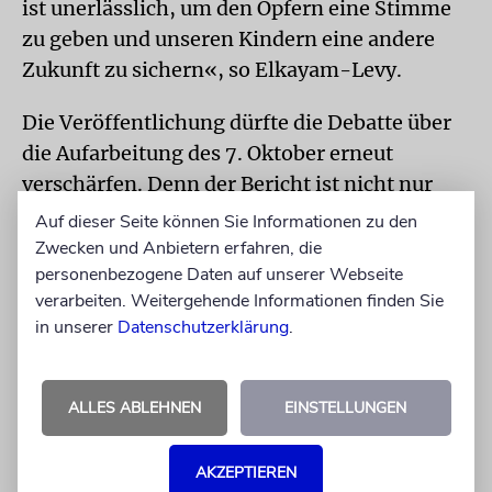
ist unerlässlich, um den Opfern eine Stimme
zu geben und unseren Kindern eine andere
Zukunft zu sichern«, so Elkayam-Levy.
Die Veröffentlichung dürfte die Debatte über
die Aufarbeitung des 7. Oktober erneut
verschärfen. Denn der Bericht ist nicht nur
eine Sammlung von Zeugenaussagen. Er ist
Auf dieser Seite können Sie Informationen zu den
auch ein politisches Dokument gegen das
Zwecken und Anbietern erfahren, die
personenbezogene Daten auf unserer Webseite
Vergessen. Und gegen jene, die die Berichte
verarbeiten. Weitergehende Informationen finden Sie
über sexualisierte Gewalt bis heute bestreiten.
in unserer
Datenschutzerklärung
.
Für viele Israelis ist das ein zentraler Punkt.
Die Bilder des 7. Oktober haben sich tief ins
ALLES ABLEHNEN
EINSTELLUNGEN
kollektive Gedächtnis eingebrannt: die
verbrannten Häuser in den Kibbuzim, die
AKZEPTIEREN
Aufnahmen vom Nova-Festival, die