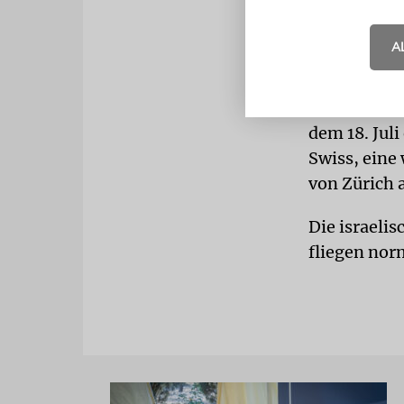
zurück. Eben
hinzukomm
A
Eurowings w
zwischen H
dem 18. Juli
Swiss, eine 
von Zürich 
Die israeli
fliegen nor