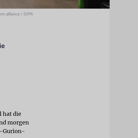
re alliance / SIPA
ie
 hat die
 und morgen
n-Gurion-