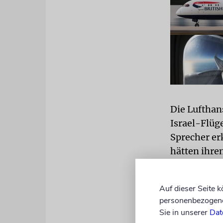
Die Lufthan
Israel-Flüge
Sprecher er
hätten ihre
zurück stre
die Verbin
Auf dieser Seite 
personenbezogene 
Ab dem 1. Ju
Sie in unserer
Dat
sind zwei t