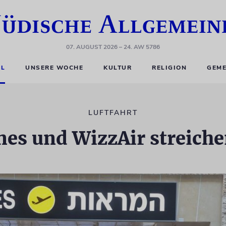
07. AUGUST 2026
– 24. AW 5786
EL
UNSERE WOCHE
KULTUR
RELIGION
GEME
LUFTFAHRT
ines und WizzAir streiche