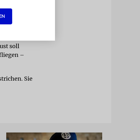
an Airlines
EN
e pro Woche
n und ab
ust soll
fliegen –
trichen. Sie