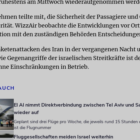
frühestens am Mittwoch wiederaufgenommen werd
hmen teilte mit, die Sicherheit der Passagiere und
orität. WizzAir beobachte die Entwicklungen vor Or
tion mit den zuständigen Behörden Entscheidungen
aketenattacken des Iran in der vergangenen Nacht
e Gegenangriffe der israelischen Streitkräfte ist d
hne Einschränkungen in Betrieb.
 AUCH
El Al nimmt Direktverbindung zwischen Tel Aviv und S
wieder auf
Geplant sind drei Flüge pro Woche, die jeweils rund 15 Stunden d
ist die Flugnummer
Fluggesellschaften meiden Israel weiterhin