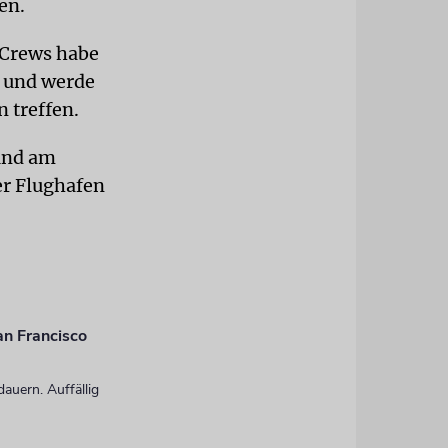
en.
 Crews habe
t und werde
 treffen.
 und am
er Flughafen
an Francisco
auern. Auffällig