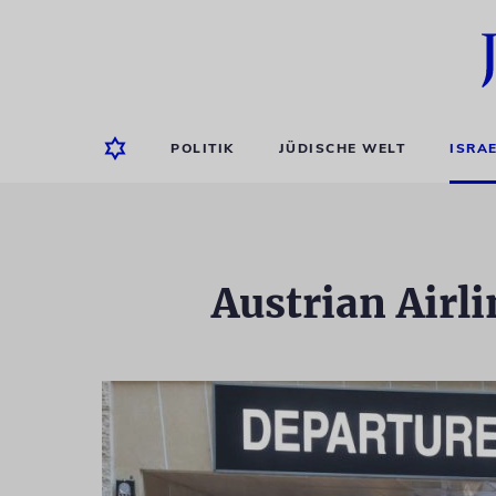
POLITIK
JÜDISCHE WELT
ISRA
Austrian Airl