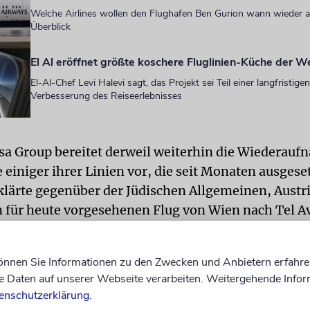
Welche Airlines wollen den Flughafen Ben Gurion wann wieder an
Überblick
El Al eröffnet größte koschere Fluglinien-Küche der W
El-Al-Chef Levi Halevi sagt, das Projekt sei Teil einer langfristige
Verbesserung des Reiseerlebnisses
sa Group bereitet derweil weiterhin die Wiederauf
 einiger ihrer Linien vor, die seit Monaten ausgeset
klärte gegenüber der Jüdischen Allgemeinen, Austri
n für heute vorgesehenen Flug von Wien nach Tel A
ichen müssen. »In den kommenden Tag entscheidet
dung wieder aufgenommen werden kann«, hieß es.
können Sie Informationen zu den Zwecken und Anbietern erfahre
Daten auf unserer Webseite verarbeiten. Weitergehende Infor
li soll die Linie Lufthansa wieder nach Israel fliege
enschutzerklärung
.
ägliche Flüge vom Rhein-Main-Flughafen nach Tel 