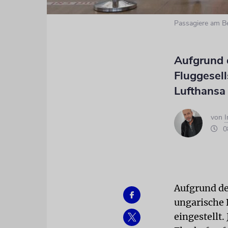
Passagiere am B
Aufgrund 
Fluggesell
Lufthansa
von
08
Aufgrund de
ungarische 
eingestellt