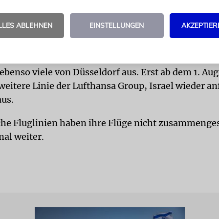
falls im Juli soll eine zweite Verbindung der Austri
en.
LLES ABLEHNEN
EINSTELLUNGEN
AKZEPTIER
ird den Angaben zufolge ab dem 10. Juli vier Flüg
amburg und dem Ben-Gurion-Flughafen aufnehme
 ebenso viele von Düsseldorf aus. Erst ab dem 1. Aug
weitere Linie der Lufthansa Group, Israel wieder an
aus.
sche Fluglinien haben ihre Flüge nicht zusammenges
mal weiter.