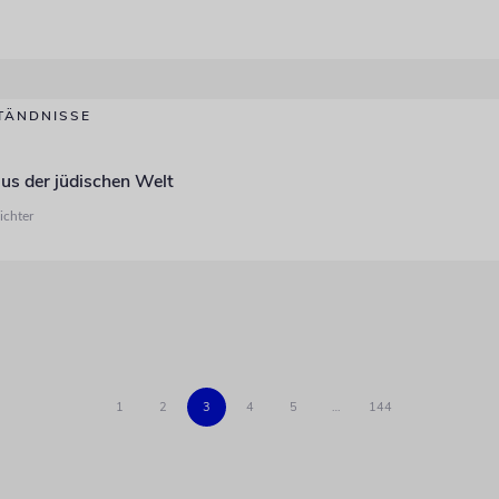
TÄNDNISSE
us der jüdischen Welt
ichter
1
2
3
4
5
…
144