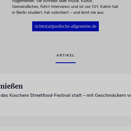
Allgemeinen. Sie schreibt über Musik, Kultur,
Gemeindliches, führt Interviews und ist vor Ort. Katrin hat
in Berlin studiert, hat volontiert – und lernt nie aus.
richter(at)juedische-allgemeine.de
ARTIKEL
nießen
das Koschere Streetfood-Festival statt – mit Geschmäckern vo