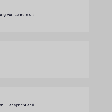
Eduard Steinberg über den neu gegründeten Verband jüdischer Pädagogen, Ausbildung von Lehrern und Fakten statt Meinungen
Der deutsch-israelische Koch Tom Franz hat ein Buch über das Frühstück geschrieben. Hier spricht er über geflochtenen Lachs, clevere Vorräte und die Frage, warum er die erste Mahlzeit des Tages auslässt