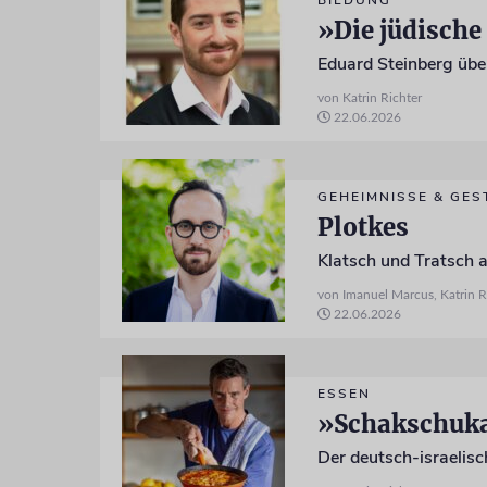
BILDUNG
»Die jüdische
von Katrin Richter
22.06.2026
GEHEIMNISSE & GES
Plotkes
Klatsch und Tratsch a
von Imanuel Marcus, Katrin R
22.06.2026
ESSEN
»Schakschuka 