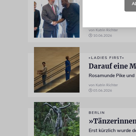
BERLIN
A
Kleine Botsch
von Katrin Richter
10.06.2026
»LADIES FIRST«
Darauf eine 
von Katrin Richter
05.06.2026
BERLIN
»Tänzerinnen-