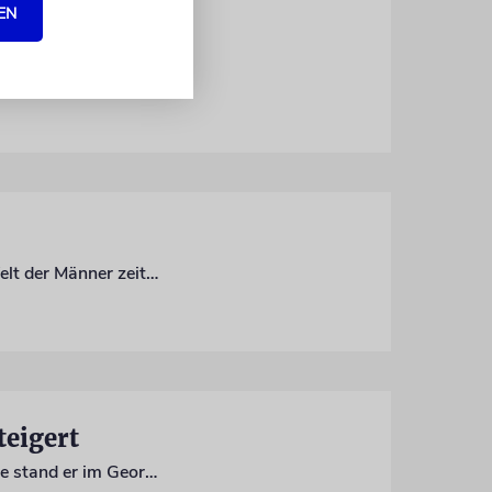
EN
Beim Innovationswettbewerb »Building Bridges« der israelischen Vertretung in Deutschland wurden vier Projekte ausgezeichnet. Eine Ehrung für gelebten Austausch
Rosamunde Pike und Sacha Baron Cohen spielen in einer Netflix-Komödie, die die Welt der Männer zeitweise mal auf den Kopf stellt
teigert
Erst kürzlich wurde der Brunnen als NS-Raubgut restituiert. Seit Ende der 70er-Jahre stand er im Georg Kolbe Museum