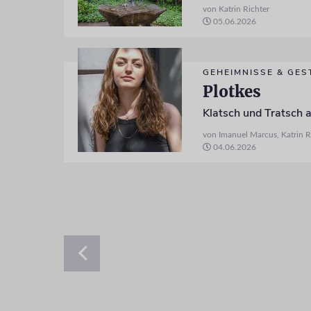
von Katrin Richter
05.06.2026
GEHEIMNISSE & GES
Plotkes
Klatsch und Tratsch a
von Imanuel Marcus, Katrin R
04.06.2026