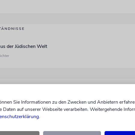
TÄNDNISSE
aus der Jüdischen Welt
ichter
Welt
nn Modi Rosenfeld: Shoppen und lachen
können Sie Informationen zu den Zwecken und Anbietern erfahre
Daten auf unserer Webseite verarbeiten. Weitergehende Infor
enschutzerklärung
.