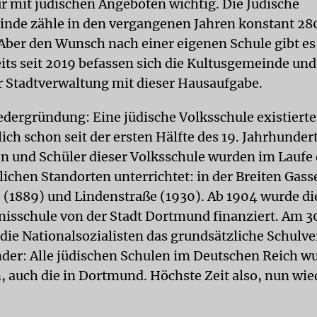
ur mit jüdischen Angeboten wichtig. Die Jüdische
nde zähle in den vergangenen Jahren kons­tant 28
 Aber den Wunsch nach einer eigenen Schule gibt es
eits seit 2019 befassen sich die Kultusgemeinde und
Stadtverwaltung mit dieser Hausaufgabe.
dergründung: Eine jüdische Volksschule existierte
ch schon seit der ersten Hälfte des 19. Jahrhundert
n und Schüler dieser Volksschule wurden im Laufe 
lichen Standorten unterrichtet: in der Breiten Gass
(1889) und Lindenstraße (1930). Ab 1904 wurde di
nisschule von der Stadt Dortmund finanziert. Am 30
die Natio­nalsozialisten das grundsätzliche Schulve
nder: Alle jüdischen Schulen im Deutschen Reich w
, auch die in Dortmund. Höchste Zeit also, nun wie