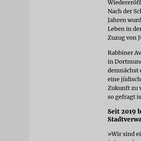
Wiedereröff
Nach der Sc
Jahren wurd
Leben in de
Zuzug von J
Rabbiner Av
in Dortmund
demnächst e
eine jüdisc
Zukunft zu v
so gefragt i
Seit 2019 
Stadtverwa
»Wir sind e