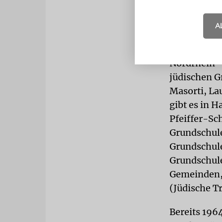
Dritte jüd
A
Die Einrich
Lauder-Mori
Nordrhein-W
jüdischen G
Masorti, La
gibt es in 
Pfeiffer-Sc
Grundschule
Grundschule
Grundschule
Gemeinden, 
(Jüdische T
Bereits 196