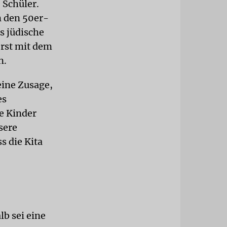
 Schüler.
n den 50er-
s jüdische
rst mit dem
n.
eine Zusage,
es
e Kinder
sere
s die Kita
b sei eine