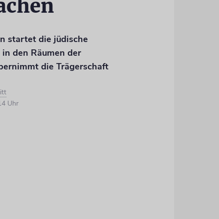
achen
 startet die jüdische
t in den Räumen der
bernimmt die Trägerschaft
itt
14 Uhr