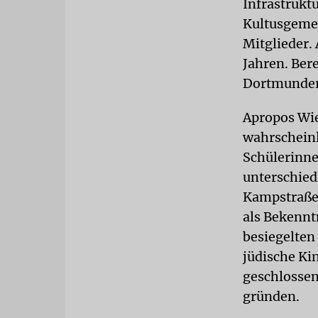
Infrastrukt
Kultusgemei
Mitglieder.
Jahren. Ber
Dortmunder 
Apropos Wie
wahrscheinli
Schülerinne
unterschied
Kampstraße 
als Bekennt
besiegelten 
jüdische Ki
geschlossen
gründen.