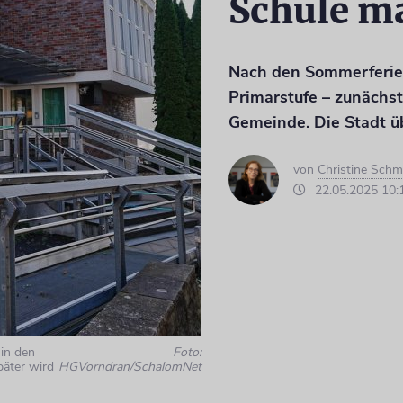
Schule m
Nach den Sommerferien
Primarstufe – zunächs
Gemeinde. Die Stadt ü
von
Christine Schm
22.05.2025 10:
 in den
Foto:
päter wird
HGVorndran/SchalomNet