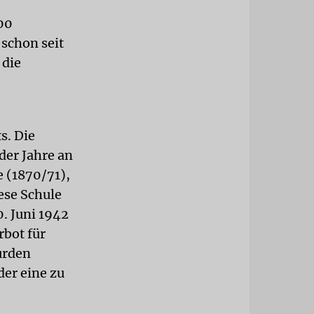
00
 schon seit
 die
s. Die
der Jahre an
e (1870/71),
ese Schule
. Juni 1942
rbot für
urden
der eine zu