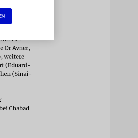
EN
dorf und der
 in
 an vier
e Or Avner,
, weitere
rt (Eduard-
chen (Sinai-
r
 bei Chabad