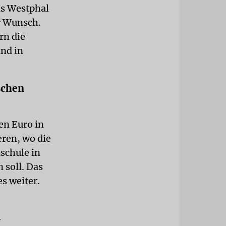
as Westphal
r Wunsch.
rn die
ind in
schen
en Euro in
ren, wo die
schule in
 soll. Das
s weiter.
-