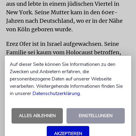
aus und lebte in einem jüdischen Viertel in
New York. Seine Mutter kam in den 60er-
Jahren nach Deutschland, wo er in der Nähe
von Köln geboren wurde.
Erez Ofer ist in Israel aufgewachsen. Seine
Familie sei kaum vom Holocaust betroffen,
sagt er. »Aber meine Geigenlehrerin, Ilona
Auf dieser Seite können Sie Informationen zu den
Feher, hat das Konzentrationslager überlebt.
Zwecken und Anbietern erfahren, die
Ihre blau eintätowierte Nummer am Arm
personenbezogene Daten auf unserer Webseite
verarbeiten. Weitergehende Informationen finden Sie
konnte ich oft sehen.«
in unserer
Datenschutzerklärung
.
Die Erinnerungskultur unterstützen
Die Musiker des RSB sind sich darin einig,
ALLES ABLEHNEN
EINSTELLUNGEN
dass sie die Erinnerungskultur mit diesem
Konzert unterstützen. »Es erfüllt mich mit
AKZEPTIEREN