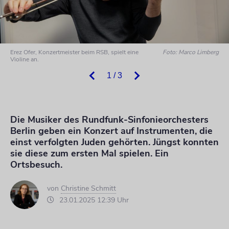
Erez Ofer, Konzertmeister beim RSB, spielt eine
Foto: Marco Limberg
Violine an.
1 / 3
Die Musiker des Rundfunk-Sinfonieorchesters
Berlin geben ein Konzert auf Instrumenten, die
einst verfolgten Juden gehörten. Jüngst konnten
sie diese zum ersten Mal spielen. Ein
Ortsbesuch.
von
Christine Schmitt
23.01.2025 12:39 Uhr