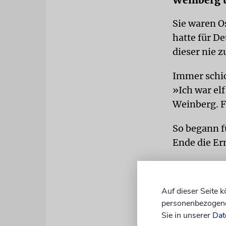
Weinberg ü
Sie waren O
hatte für D
dieser nie 
Immer schic
»Ich war el
Weinberg. F
So begann f
Ende die Er
Albrecht We
Dorthin vers
Auf dieser Seite 
personenbezogene 
eine andere
Sie in unserer
Dat
Gaskammern 