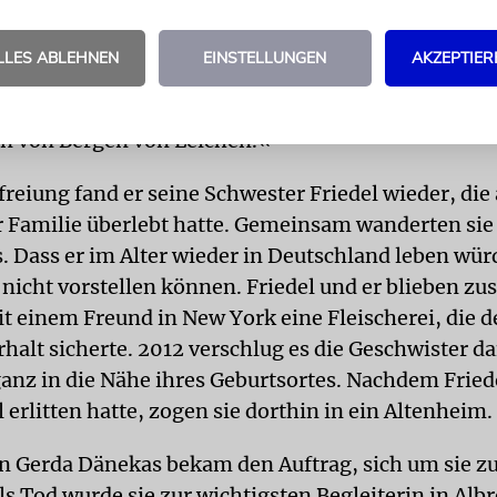
seines Leidensweges im April 1945, nach drei Tod
dersächsischen Konzentrationslager Bergen-Belsen
LLES ABLEHNEN
EINSTELLUNGEN
AKZEPTIER
e, sei er ein Knochengerippe gewesen, so berichtete
hulklassen oder bei Lesungen. »Mit Haut überzoge
n von Bergen von Leichen.«
reiung fand er seine Schwester Friedel wieder, die 
 Familie überlebt hatte. Gemeinsam wanderten sie
. Dass er im Alter wieder in Deutschland leben würd
 nicht vorstellen können. Friedel und er blieben z
it einem Freund in New York eine Fleischerei, die 
halt sicherte. 2012 verschlug es die Geschwister d
ganz in die Nähe ihres Geburtsortes. Nachdem Fried
 erlitten hatte, zogen sie dorthin in ein Altenheim.
in Gerda Dänekas bekam den Auftrag, sich um sie 
s Tod wurde sie zur wichtigsten Begleiterin in Alb