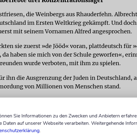
berlebte drei Konzentrationslager
stfriesen, die Weinbergs aus Rhauderfehn. Albrecht
eutschland im Ersten Weltkrieg gekämpft. Und doc
zuerst mit seinem Vornamen Alfred angesprochen.
kten sie zuerst »de Jööd« voran, plattdeutsch für »
f, da haben sie mich von der Schule geworfen«, erin
reunden wurde verboten, mit ihm zu spielen.
ür ihn die Ausgrenzung der Juden in Deutschland, 
mordung von Millionen von Menschen stand.
inbergs Eltern wurden 1945 in Auschwitz ermordet
chleppten sie auch ihn. Dass diejenigen, die bei de
können Sie Informationen zu den Zwecken und Anbietern erfahre
Daten auf unserer Webseite verarbeiten. Weitergehende Infor
 Richtung gehen mussten als er selbst, in den Tod i
enschutzerklärung
.
geschickt wurden, war ihm damals noch nicht bew