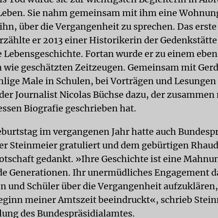
Leben. Sie nahm gemeinsam mit ihm eine Wohnung
ihn, über die Vergangenheit zu sprechen. Das erste
rzählte er 2013 einer Historikerin der Gedenkstätt
e Lebensgeschichte. Fortan wurde er zu einem ebe
 wie geschätzten Zeitzeugen. Gemeinsam mit Ger
hlige Male in Schulen, bei Vorträgen und Lesungen
der Journalist Nicolas Büchse dazu, der zusammen
ssen Biografie geschrieben hat.
burtstag im vergangenen Jahr hatte auch Bundesp
r Steinmeier gratuliert und dem gebürtigen Rhaud
otschaft gedankt. »Ihre Geschichte ist eine Mahnun
e Generationen. Ihr unermüdliches Engagement d
n und Schüler über die Vergangenheit aufzuklären,
Beginn meiner Amtszeit beeindruckt«, schrieb Stein
ilung des Bundespräsidialamtes.