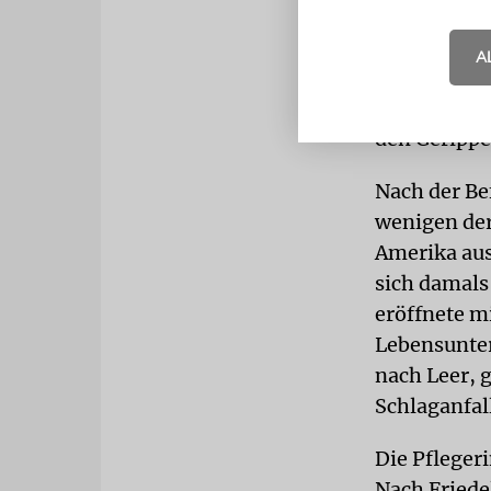
er am Ende 
aus dem nie
A
befreit wurd
Male vor Sc
den Gerippe
Nach der Bef
wenigen der
Amerika aus
sich damals
eröffnete m
Lebensunter
nach Leer, 
Schlaganfall
Die Pfleger
Nach Friedel