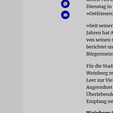
Dienstag in 
»Ostfriesen
»Seit seine
Jahren hat 
von seinen 
berichtet u
Bürgermeist
Für die Stad
Weinberg mi
Leer zur Vie
Angeordnet 
Überlebende
Empfang ne