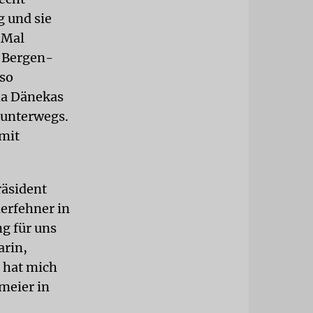
 und sie
 Mal
e Bergen-
nso
da Dänekas
 unterwegs.
 mit
räsident
erfehner in
g für uns
arin,
 hat mich
meier in