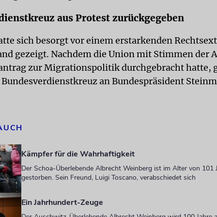
ienstkreuz aus Protest zurückgegeben
tte sich besorgt vor einem erstarkenden Rechtse
and gezeigt. Nachdem die Union mit Stimmen der A
ntrag zur Migrationspolitik durchgebracht hatte, g
n Bundesverdienstkreuz an Bundespräsident Steinm
 AUCH
Kämpfer für die Wahrhaftigkeit
Der Schoa-Überlebende Albrecht Weinberg ist im Alter von 101 
gestorben. Sein Freund, Luigi Toscano, verabschiedet sich
Ein Jahrhundert-Zeuge
Der Auschwitz-Überlebende Albrecht Weinberg wird 100 Jahre al