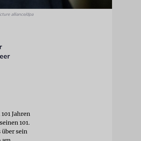
cture alliance/dpa
r
eer
 101 Jahren
seinen 101.
 über sein
b am