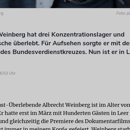
rg
Foto: pi
Weinberg hat drei Konzentrationslager und
he überlebt. Für Aufsehen sorgte er mit de
des Bundesverdienstkreuzes. Nun ist er in L
6:53 Uhr
st-Überlebende Albrecht Weinberg ist im Alter von
Er hatte erst im März mit Hunderten Gästen in Leer 
und gleichzeitig die Premiere des Dokumentarfilms
st immer in meinem Kopf« gefeiert. Weinberg star