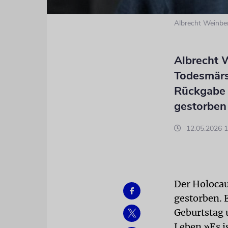
Albrecht Weinbe
Albrecht 
Todesmärsc
Rückgabe 
gestorben
12.05.2026 1
Der Holocau
gestorben. 
Geburtstag 
Leben »Es i