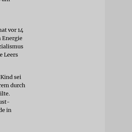
at vor 14
n Energie
zialismus
e Leers
 Kind sei
erem durch
lte.
ust-
de in