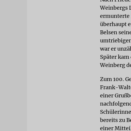
Weinbergs 
ermunterte 
überhaupt e
Belsen sein
umtriebigen
war er unzä
Später kam 
Weinberg de
Zum 100. Ge
Frank-Walte
einer Grußb
nachfolgend
Schülerinne
bereits zu 
einer Mitte