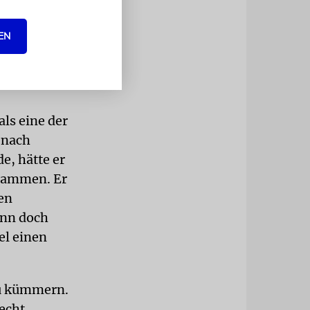
esmärschen,
 bei Celle
EN
 er viele
n, zwischen
als eine der
 nach
e, hätte er
usammen. Er
den
ann doch
el einen
zu kümmern.
recht