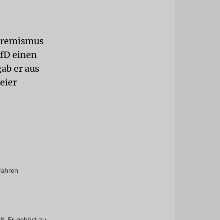
xtremismus
fD einen
ab er aus
eier
Jahren
t. Er gehört zu