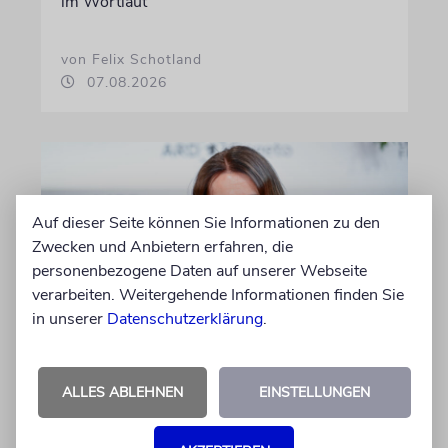
im Wortlaut
von Felix Schotland
07.08.2026
Auf dieser Seite können Sie Informationen zu den
Zwecken und Anbietern erfahren, die
personenbezogene Daten auf unserer Webseite
verarbeiten. Weitergehende Informationen finden Sie
in unserer
Datenschutzerklärung
.
BERLIN
Einsatz gegen Judenhass:
ALLES ABLEHNEN
EINSTELLUNGEN
Iris Berben erhält Deutschen
Kulturpolitikpreis