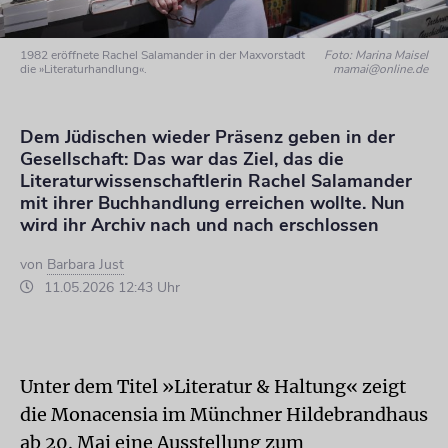
1982 eröffnete Rachel Salamander in der Maxvorstadt
Foto: Marina Maisel
die »Literaturhandlung«.
mamai@online.de
Dem Jüdischen wieder Präsenz geben in der
Gesellschaft: Das war das Ziel, das die
Literaturwissenschaftlerin Rachel Salamander
mit ihrer Buchhandlung erreichen wollte. Nun
wird ihr Archiv nach und nach erschlossen
von
Barbara Just
11.05.2026 12:43 Uhr
Unter dem Titel »Literatur & Haltung« zeigt
die Monacensia im Münchner Hildebrandhaus
ab 20. Mai eine Ausstellung zum