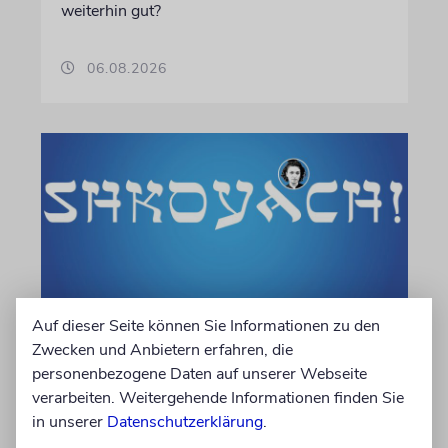
weiterhin gut?
06.08.2026
Auf dieser Seite können Sie Informationen zu den
KULTURKOLUMNE
Zwecken und Anbietern erfahren, die
personenbezogene Daten auf unserer Webseite
Es gibt keine blöden Fragen
verarbeiten. Weitergehende Informationen finden Sie
Die schmerzhafte Erinnerung an eine
in unserer
Datenschutzerklärung
.
Gerechte