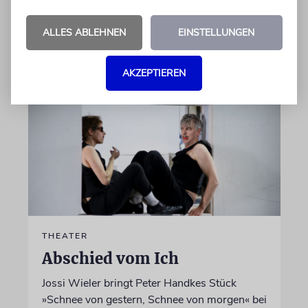
ALLES ABLEHNEN
EINSTELLUNGEN
von Laura Cazés
06.08.2026
AKZEPTIEREN
THEATER
Abschied vom Ich
Jossi Wieler bringt Peter Handkes Stück
»Schnee von gestern, Schnee von morgen« bei