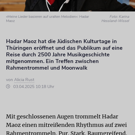
»Meine Lieder basieren auf uralten Melodien«: Hadar
Foto: Karina
Maoz
Hessland-Wissel
Hadar Maoz hat die Jüdischen Kulturtage in
Thüringen eröffnet und das Publikum auf eine
Reise durch 2500 Jahre Musikgeschichte
mitgenommen. Ein Treffen zwischen
Rahmentrommel und Moonwalk
von
Alicia Rust
03.04.2025 10:18 Uhr
Mit geschlossenen Augen trommelt Hadar
Maoz einen mitreißenden Rhythmus auf zwei
Rahmentrommeln. Pur. Stark. Raumgreifend.