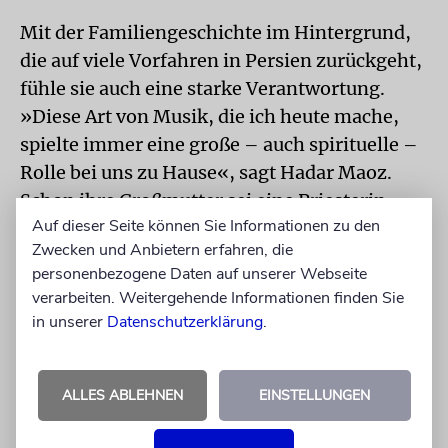
Mit der Familiengeschichte im Hintergrund,
die auf viele Vorfahren in Persien zurückgeht,
fühle sie auch eine starke Verantwortung.
»Diese Art von Musik, die ich heute mache,
spielte immer eine große – auch spirituelle –
Rolle bei uns zu Hause«, sagt Hadar Maoz.
Schon ihre Großmutter sei eine Priesterin
Auf dieser Seite können Sie Informationen zu den
gewesen, eine spirituelle Frau. Maoz schlägt
Zwecken und Anbietern erfahren, die
die Beine übereinander und schenkt sich
personenbezogene Daten auf unserer Webseite
einen starken Kaffee ein, schließlich muss sie
verarbeiten. Weitergehende Informationen finden Sie
wach bleiben.
in unserer
Datenschutzerklärung
.
Eines steht fest: Ihr nächstes Konzert wird
schön persisch grooven. Die Jüdisch-
ALLES ABLEHNEN
EINSTELLUNGEN
Israelischen Kulturtage finden noch bis zum
10. April statt.