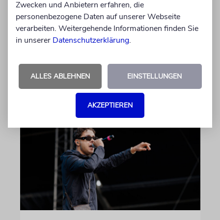
Zwecken und Anbietern erfahren, die
Die Schauspielerin steht nicht nur vor der
personenbezogene Daten auf unserer Webseite
Kamera, sondern engagiert sich auch
verarbeiten. Weitergehende Informationen finden Sie
ehrenamtlich. Der Deutsche Kulturrat würdigt
in unserer
Datenschutzerklärung
.
diese Leistung mit einem Preis. Igor Levit ist
Laudator
ALLES ABLEHNEN
EINSTELLUNGEN
07.08.2026
AKZEPTIEREN