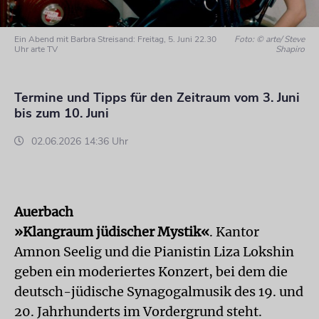
Ein Abend mit Barbra Streisand: Freitag, 5. Juni 22.30
Foto: © arte/ Steve
Uhr arte TV
Shapiro
Termine und Tipps für den Zeitraum vom 3. Juni
bis zum 10. Juni
02.06.2026 14:36 Uhr
Auerbach
»Klangraum jüdischer Mystik«
. Kantor
Amnon Seelig und die Pianistin Liza Lokshin
geben ein moderiertes Konzert, bei dem die
deutsch-jüdische Synagogalmusik des 19. und
20. Jahrhunderts im Vordergrund steht.