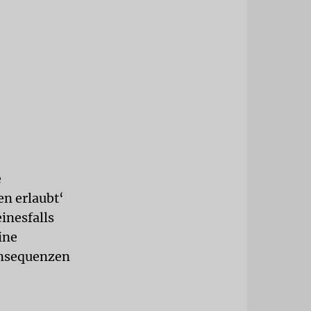
e
n erlaubt‘
inesfalls
ine
Konsequenzen