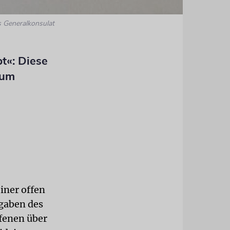
s Generalkonsulat
bt«: Diese
Zum
iner offen
gaben des
ffenen über