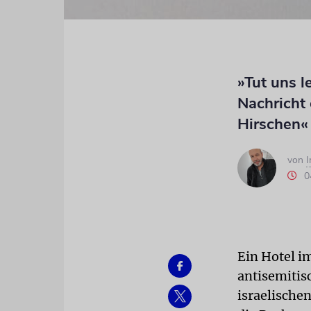
»Tut uns l
Nachricht 
Hirschen« 
von
0
Ein Hotel i
antisemitis
israelische