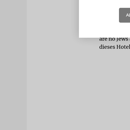
eingeräumt 
Die israeli
A
empört. Auf 
Jahren? Ein 
are no Jews 
dieses Hote