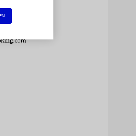
ckt habe.
ierte
EN
n 1930er
ry, there
ooking.com