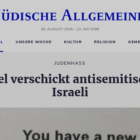
06. AUGUST 2026
– 23. AW 5786
EL
UNSERE WOCHE
KULTUR
RELIGION
GEME
JUDENHASS
l verschickt antisemiti
Israeli