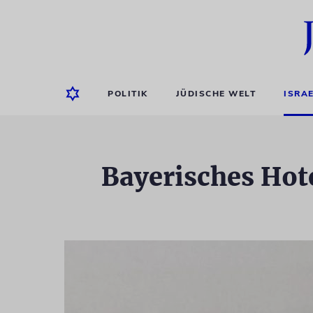
POLITIK
JÜDISCHE WELT
ISRA
Bayerisches Hote