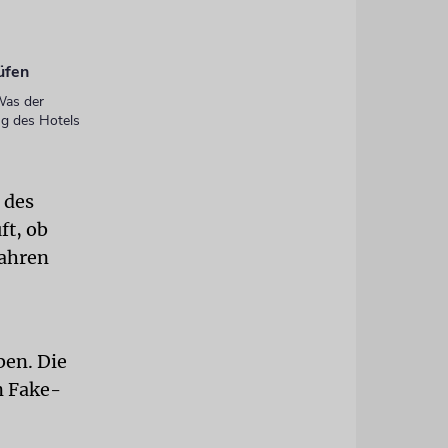
rüfen
Was der
ng des Hotels
 des
ft, ob
fahren
ben. Die
n Fake-