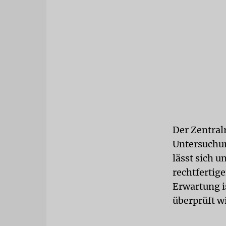
Der Zentralr
Untersuchun
lässt sich 
rechtfertig
Erwartung i
überprüft w