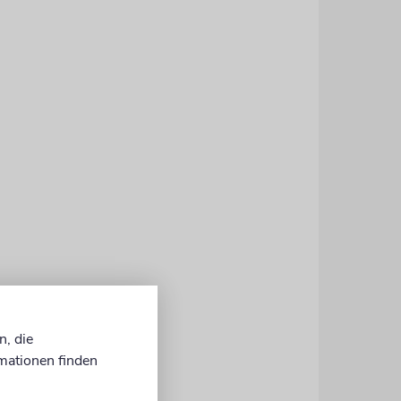
hen
n, die
st
mationen finden
 jedoch