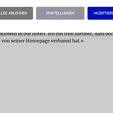
worden, dass ein Mitarbeiter die Nachricht verschi
sche Generalkonsulin in München, Talya Lador, reag
LLES ABLEHNEN
EINSTELLUNGEN
AKZEPTIER
der Plattform X schrieb sie: »Sind wir wieder in de
Hotel hat einem Israeli folgendes geantwortet: ›Sor
allowed in our hotel‹. Ich bin froh darüber, dass b
l von seiner Homepage verbannt hat.«