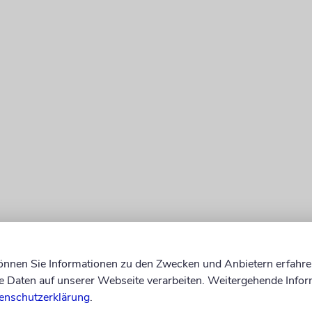
Prüfung bestätigte sich nach Angaben der israelisc
können Sie Informationen zu den Zwecken und Anbietern erfahre
die Echtheit der Nachricht. Das Hotel habe zunäch
Daten auf unserer Webseite verarbeiten. Weitergehende Infor
für die Mitteilung verantwortlich zu sein. Später sei
enschutzerklärung
.