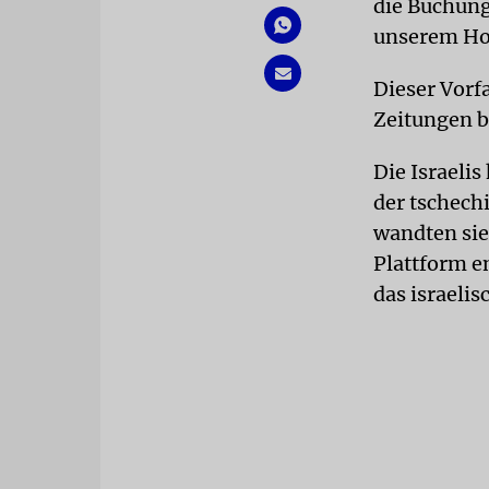
die Buchung
unserem Hot
Dieser Vorfa
Zeitungen b
Die Israeli
der tschech
wandten sie
Plattform e
das israeli