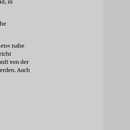
d, in
che
chen« nahe
richt
nft von der
werden. Auch