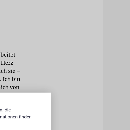
rbeitet
n Herz
ich sie –
 Ich bin
mich von
t. Auf dem
und dabei
n, die
braucht
mationen finden