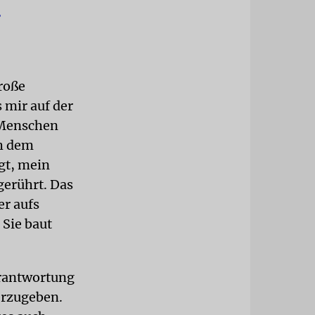
.
große
 mir auf der
 Menschen
ch dem
gt, mein
gerührt. Das
er aufs
 Sie baut
erantwortung
erzugeben.