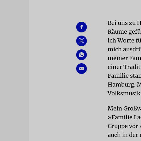
Bei uns zu 
Räume gefül
ich Worte fü
mich ausdrü
meiner Fami
einer Tradi
Familie sta
Hamburg. Mi
Volksmusik
Mein Großva
»Familie La
Gruppe vor 
auch in der