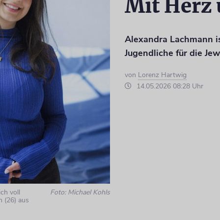
Mit Herz
Alexandra Lachmann is
Jugendliche für die Jew
von
Lorenz Hartwig
14.05.2026 08:28 Uhr
ch voll
Foto: Michael Kohls
 (26) aus