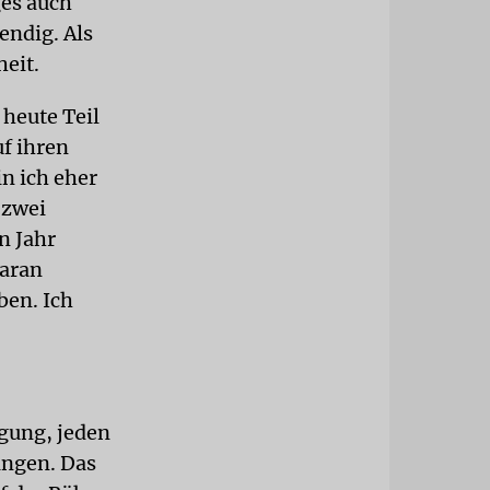
ges auch
endig. Als
heit.
heute Teil
f ihren
in ich eher
 zwei
n Jahr
daran
ben. Ich
egung, jeden
angen. Das