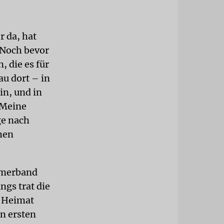
r da, hat
 Noch bevor
, die es für
au dort – in
in, und in
 Meine
ge nach
hen
ezmerband
ngs trat die
n Heimat
n ersten