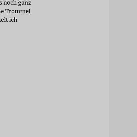
es noch ganz
eine Trommel
elt ich