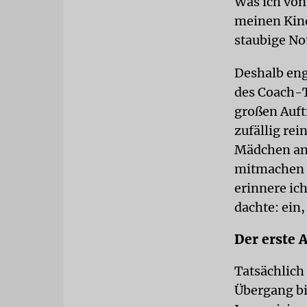
Was ich von
meinen Kind
staubige Not
Deshalb eng
des Coach-T
großen Auftr
zufällig re
Mädchen an 
mitmachen w
erinnere ic
dachte: ein,
Der erste 
Tatsächlich
Übergang bi