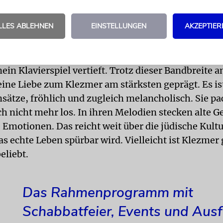
e zum Klezmer hat mich am stärksten gepräg
LLES ABLEHNEN
EINSTELLUNGEN
AKZEPTIER
äter in einer Jazzband gesungen, in einer Rock-’n’
gespielt und im Schulorchester Klarinette gelernt
iums – Deutsch und Musik auf Grundschullehramt
in Klavierspiel vertieft. Trotz dieser Bandbreite a
ine Liebe zum Klezmer am stärksten geprägt. Es is
nsätze, fröhlich und zugleich melancholisch. Sie pa
ch nicht mehr los. In ihren Melodien stecken alte 
 Emotionen. Das reicht weit über die jüdische Kultu
as echte Leben spürbar wird. Vielleicht ist Klezmer
eliebt.
Das Rahmenprogramm mit
Schabbatfeier, Events und Aus