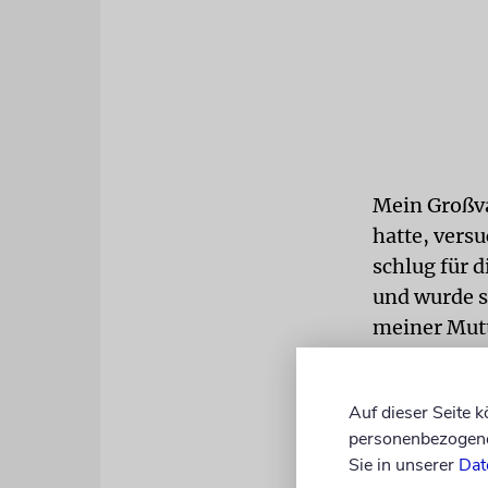
Mein Großvat
hatte, versu
schlug für d
und wurde s
meiner Mutt
Anfang an g
Weg braucht
Auf dieser Seite 
helfen, das
personenbezogene 
Selbstdiszip
Sie in unserer
Dat