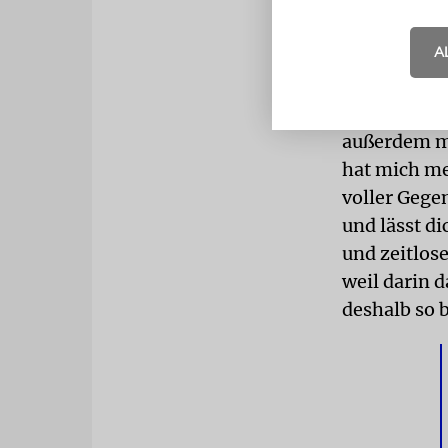
Meine Lieb
A
Ich habe sp
Kinderband 
meines Stud
außerdem me
hat mich me
voller Gege
und lässt di
und zeitlose
weil darin d
deshalb so b