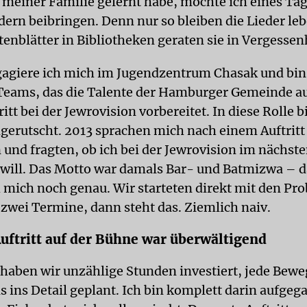
 meiner Familie gelernt habe, möchte ich eines Ta
ern beibringen. Denn nur so bleiben die Lieder leb
enblätter in Bibliotheken geraten sie in Vergessen
agiere ich mich im Jugendzentrum Chasak und bin 
eams, das die Talente der Hamburger Gemeinde au
itt bei der Jewrovision vorbereitet. In diese Rolle b
ingerutscht. 2013 sprachen mich nach einem Auftritt
und fragten, ob ich bei der Jewrovision im nächste
ill. Das Motto war damals Bar- und Batmizwa – 
h mich noch genau. Wir starteten direkt mit den Pro
 zwei Termine, dann steht das. Ziemlich naiv.
Auftritt auf der Bühne war überwältigend
 haben wir unzählige Stunden investiert, jede Bew
s ins Detail geplant. Ich bin komplett darin aufgeg