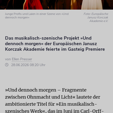
Junge Profis und Laien in einer Szene von »Und
Foto: Europäische
dennoch morgen«
Janusz Korczak
Akademie e.V.
Das musikalisch-szenische Projekt »Und
dennoch morgen« der Europäischen Janusz
Korczak Akademie feierte im Gasteig Premiere
von
Ellen Presser
28.06.2026 08:20 Uhr
»Und dennoch morgen – Fragmente
zwischen Ohnmacht und Licht« lautete der
ambitionierte Titel für »Ein musikalisch-
szenisches Werk«, das im Juni im Carl-Orff-