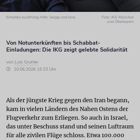
Erhielten kurzfristig Hilfe: Sergej und Irina
Foto: IKG München
und Oberbayern
Von Notunterkünften bis Schabbat-
Einladungen: Die IKG zeigt gelebte Solidarität
von
Luis Gruhler
10.06.2026 15:33 Uhr
Als der jüngste Krieg gegen den Iran begann,
kam in vielen Ländern des Nahen Ostens der
Flugverkehr zum Erliegen. So auch in Israel,
das unter Beschuss stand und seinen Luftraum
für alle zivilen Flüge schloss. Etwa 100.000