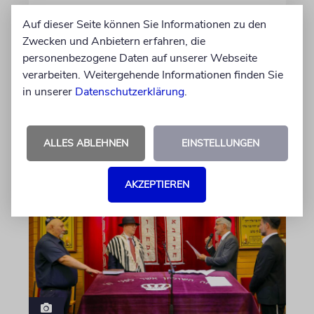
PORTRÄT
Auf dieser Seite können Sie Informationen zu den
Stil auf Rädern
Zwecken und Anbietern erfahren, die
personenbezogene Daten auf unserer Webseite
Der Swing-Musiker Andrej Hermlin sammelt
verarbeiten. Weitergehende Informationen finden Sie
Oldtimer – und fährt sie, statt sie nur in der
in unserer
Garage zu bewundern. Ein Besuch in Pankow
Datenschutzerklärung
.
von Imanuel Marcus
ALLES ABLEHNEN
EINSTELLUNGEN
09.08.2026
AKZEPTIEREN