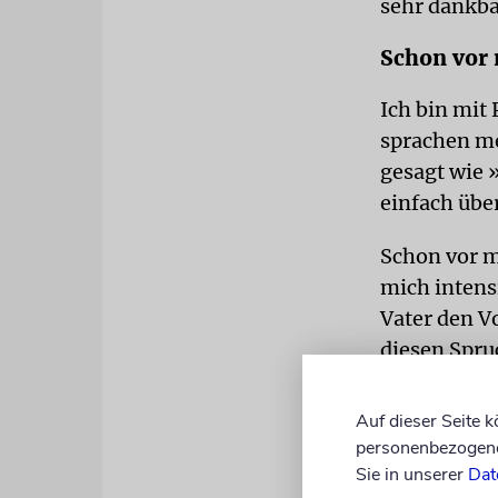
sehr dankba
Schon vor 
Ich bin mit
sprachen m
gesagt wie 
einfach üb
Schon vor m
mich intens
Vater den V
diesen Spru
immer auf g
geworden.« 
Auf dieser Seite 
akzeptiert.
personenbezogene 
Sie in unserer
Dat
Ich sage nie