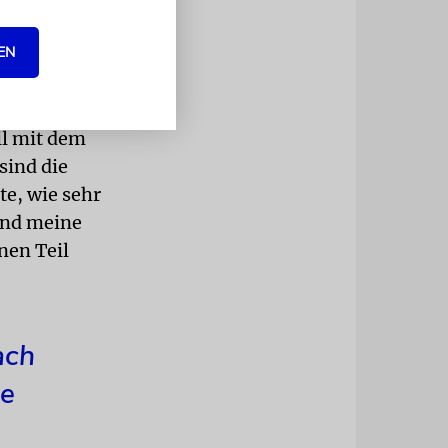
ndes Berlin
EN
leicht
h mit der
ähr 30
il mit dem
sind die
te, wie sehr
 und meine
inen Teil
ach
ie