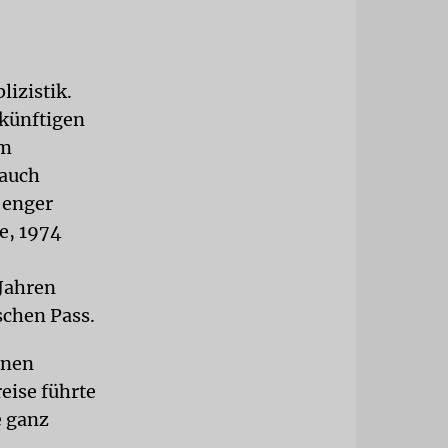
lizistik.
ukünftigen
im
 auch
 enger
e, 1974
 Jahren
schen Pass.
inen
eise führte
e ganz