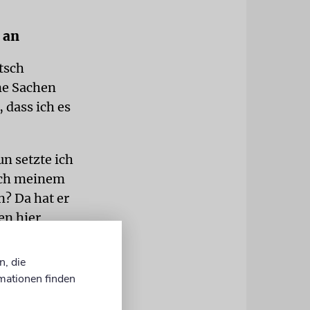
 an
tsch
ne Sachen
 dass ich es
n setzte ich
lich meinem
n? Da hat er
en hier
 schwer
rte einfach
n, die
mationen finden
lb habe ich