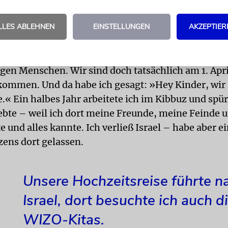
ers gefreut, später mit dem Verdienstorden des La
LLES ABLEHNEN
EINSTELLUNGEN
AKZEPTIER
et zu werden. Aber nach dem Abitur dachte ich, viel
 doch mal versuchen, woanders zu leben. 1966 bin ic
en Jugend nach Israel gereist, zusammen mit ungef
gen Menschen. Wir sind doch tatsächlich am 1. Apr
kommen. Und da habe ich gesagt: »Hey Kinder, wir 
.« Ein halbes Jahr arbeitete ich im Kibbuz und spür
liebte – weil ich dort meine Freunde, meine Feinde
e und alles kannte. Ich verließ Israel – habe aber e
ens dort gelassen.
Unsere Hochzeitsreise führte n
Israel, dort besuchte ich auch d
WIZO-Kitas.