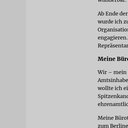
Ab Ende der
wurde ich z
Organisatio
engagieren. 
Repräsenta
Meine Bür
Wir – mein 
Amtsinhaber
wollte ich 
Spitzenkand
ehrenamtli
Meine Bürot
zum Berline