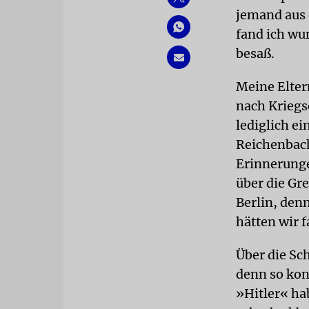
jemand aus 
fand ich wu
besaß.
Meine Elter
nach Kriegs
lediglich e
Reichenbach
Erinnerunge
über die Gr
Berlin, den
hätten wir 
Über die Sc
denn so kon
»Hitler« hab