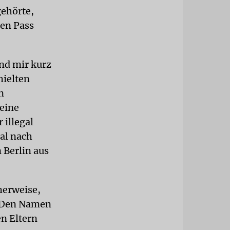
gehörte,
hen Pass
nd mir kurz
hielten
n
keine
 illegal
al nach
 Berlin aus
herweise,
. Den Namen
en Eltern