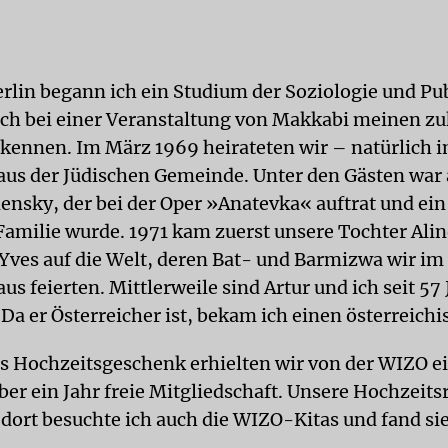
rlin begann ich ein Studium der Soziologie und Pub
 ich bei einer Veranstaltung von Makkabi meinen z
kennen. Im März 1969 heirateten wir – natürlich 
s der Jüdischen Gemeinde. Unter den Gästen war
nsky, der bei der Oper »Anatevka« auftrat und ein
Familie wurde. 1971 kam zuerst unsere Tochter Alin
Yves auf die Welt, deren Bat- und Barmizwa wir im
s feierten. Mittlerweile sind Artur und ich seit 57
 Da er Österreicher ist, bekam ich einen österreichi
ls Hochzeitsgeschenk erhielten wir von der WIZO e
er ein Jahr freie Mitgliedschaft. Unsere Hochzeitsr
, dort besuchte ich auch die WIZO-Kitas und fand si