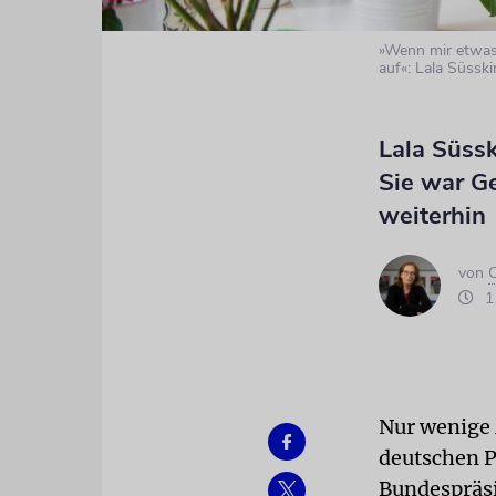
»Wenn mir etwas
auf«: Lala Süsski
Lala Süssk
Sie war G
weiterhin
von
C
11
Nur wenige 
deutschen P
Bundespräsi