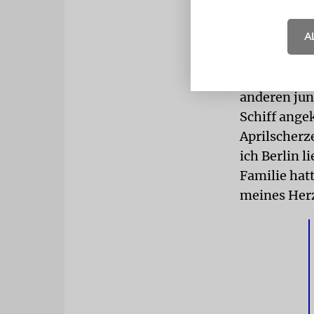
mich besond
A
ausgezeichn
solltest du
Zionistisch
anderen jun
Schiff ange
Aprilscherze
ich Berlin 
Familie hatt
meines Herz