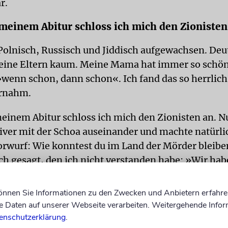
r.
meinem Abitur schloss ich mich den Zionisten
 Polnisch, Russisch und Jiddisch aufgewachsen. Deu
eine Eltern kaum. Meine Mama hat immer so schö
»wenn schon, dann schon«. Ich fand das so herrlich,
ernahm.
einem Abitur schloss ich mich den Zionisten an. Nu
iver mit der Schoa auseinander und machte natür
orwurf: Wie konntest du im Land der Mörder bleibe
ch gesagt, den ich nicht verstanden habe: »Wir hab
epackten Koffern gesessen, aber die Koffer sind zu
Ich habe Papa über alles geliebt und habe seine Wo
können Sie Informationen zu den Zwecken und Anbietern erfahre
Daten auf unserer Webseite verarbeiten. Weitergehende Infor
enschutzerklärung
.
, dass ich Deutschland liebe. Ich liebe Berlin. Desha