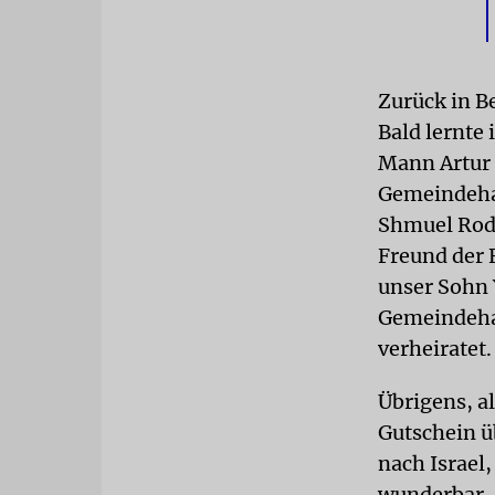
Zurück in Be
Bald lernte
Mann Artur 
Gemeindehau
Shmuel Rode
Freund der 
unser Sohn 
Gemeindehau
verheiratet.
Übrigens, a
Gutschein üb
nach Israel
wunderbar.