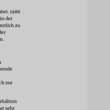
abei. 1986
in der
amtlich zu
der
n.
n
tzende
ch zur
rhältnis
ar sehr