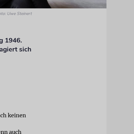
oto: Uwe Steinert
g 1946.
giert sich
ich keinen
enn auch