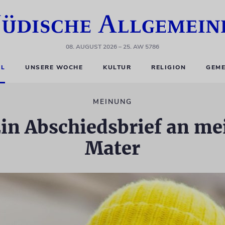
08. AUGUST 2026
– 25. AW 5786
EL
UNSERE WOCHE
KULTUR
RELIGION
GEME
MEINUNG
n Abschiedsbrief an mei
Mater