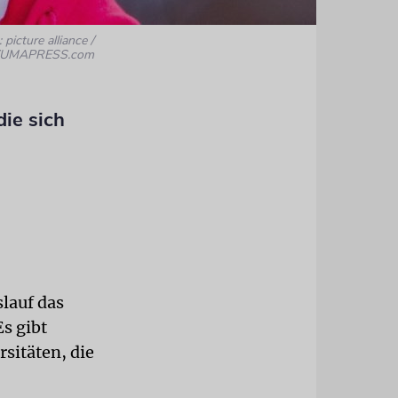
 picture alliance /
UMAPRESS.com
die sich
lauf das
s gibt
sitäten, die