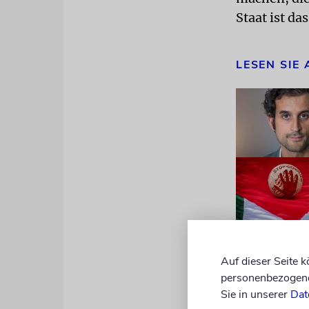
Staat ist da
LESEN SIE
Aktuell find
Auf dieser Seite 
personenbezogene 
palästinens
Sie in unserer
Dat
Deutschland