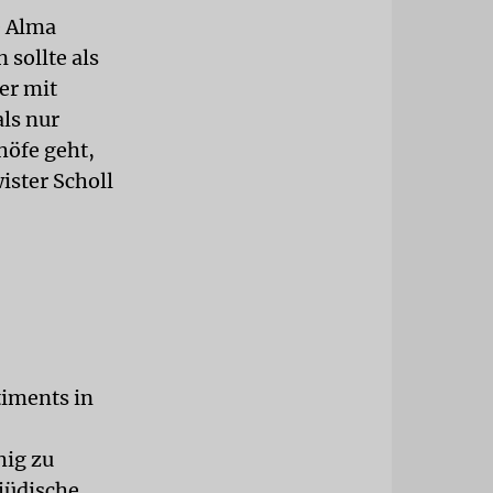
e Alma
 sollte als
ber mit
ls nur
höfe geht,
ister Scholl
iments in
hig zu
jüdische