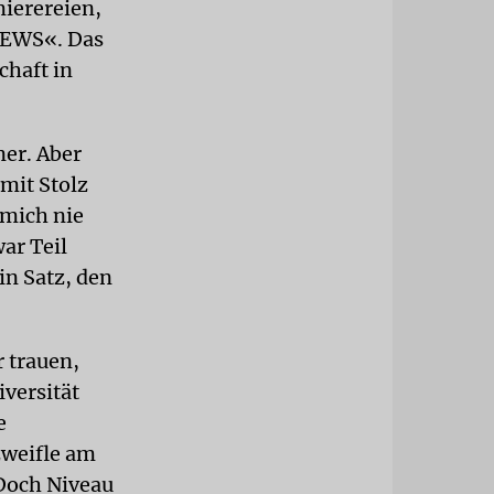
ierereien,
 JEWS«. Das
chaft in
ner. Aber
 mit Stolz
 mich nie
war Teil
in Satz, den
r trauen,
iversität
e
zweifle am
 Doch Niveau