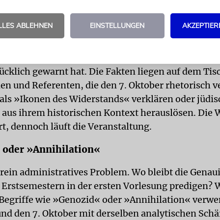
Man beklagt die Einseitigkeit bestehender Diskurse
orgfältig komponierte, eigene Einseitigkeit zu ers
LLES ABLEHNEN
EINSTELLUNGEN
AKZEPTIER
 Universitäten werden explizit ausgeklammert.
l des Netzwerks Jüdischer Hochschullehrender, das v
ücklich gewarnt hat. Die Fakten liegen auf dem Tis
en und Referenten, die den 7. Oktober rhetorisch v
 als »Ikonen des Widerstands« verklären oder jüdis
aus ihrem historischen Kontext herauslösen. Die
t, dennoch läuft die Veranstaltung.
 oder »Annihilation«
 rein administratives Problem. Wo bleibt die Genaui
 Erstsemestern in der ersten Vorlesung predigen?
Begriffe wie »Genozid« oder »Annihilation« verw
nd den 7. Oktober mit derselben analytischen Schä