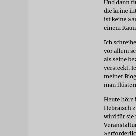
Und dann fi
die keine i
ist keine »
einem Raum, 
Ich schreibe
vor allem sc
als seine be
versteckt. I
meiner Biogr
man flüster
Heute höre 
Hebräisch z
wird für si
Veranstaltu
»erforderli