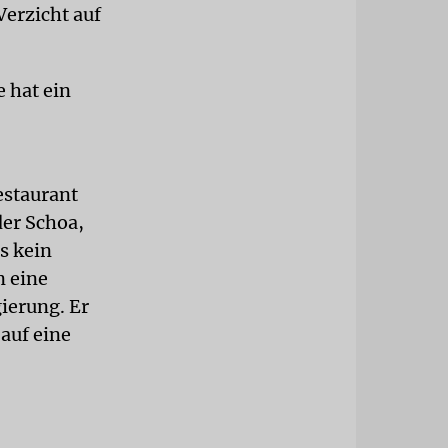
Verzicht auf
 hat ein
estaurant
der Schoa,
s kein
n eine
gierung. Er
 auf eine