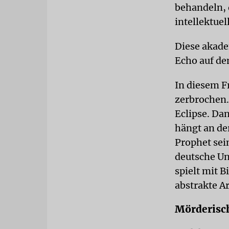
behandeln, d
intellektuel
Diese akade
Echo auf d
In diesem F
zerbrochen.
Eclipse. Da
hängt an de
Prophet sei
deutsche Uni
spielt mit B
abstrakte A
Mörderisc