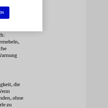
, nur um sie
etzen.
EN
or dieser
ch:
ernebeln,
che
 Warnung
gkeit, die
 Wenn
enden, ohne
rfe zu