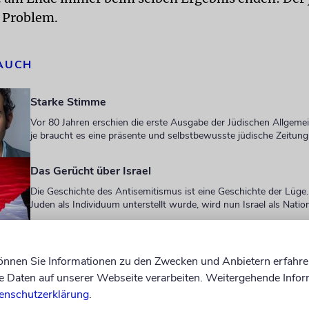
s Problem.
 AUCH
Starke Stimme
Vor 80 Jahren erschien die erste Ausgabe der Jüdischen Allgeme
je braucht es eine präsente und selbstbewusste jüdische Zeitung
Das Gerücht über Israel
Die Geschichte des Antisemitismus ist eine Geschichte der Lüge
Juden als Individuum unterstellt wurde, wird nun Israel als Nati
et an der Universität eine Vortragsreihe statt: »Die
können Sie Informationen zu den Zwecken und Anbietern erfahre
Daten auf unserer Webseite verarbeiten. Weitergehende Infor
ischen Universitäten und ihre besondere Beziehung
enschutzerklärung
.
«. Der Rahmen liest sich wie eine Übung in rhetor