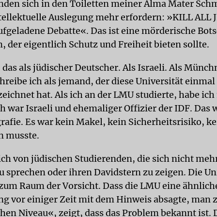
nden sich in den Toiletten meiner Alma Mater Schm
ntellektuelle Auslegung mehr erfordern: »KILL ALL
aufgeladene Debatte«. Das ist eine mörderische Bots
der eigentlich Schutz und Freiheit bieten sollte.
 das als jüdischer Deutscher. Als Israeli. Als Münch
hreibe ich als jemand, der diese Universität einmal
zeichnet hat. Als ich an der LMU studierte, habe ich
ch war Israeli und ehemaliger Offizier der IDF. Das 
afie. Es war kein Makel, kein Sicherheitsrisiko, ke
n musste.
ich von jüdischen Studierenden, die sich nicht meh
u sprechen oder ihren Davidstern zu zeigen. Die Un
e zum Raum der Vorsicht. Dass die LMU eine ähnlich
ng vor einiger Zeit mit dem Hinweis absagte, man 
chen Niveau«, zeigt, dass das Problem bekannt ist.