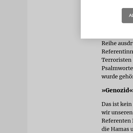
Akrobatik. 
durch eine s
A
Israelische
Ich bin Tei
Reihe ausdr
Referentinn
Terroristen
Psalmworte 
wurde gehör
»Genozid«
Das ist kein
wir unseren
Referenten 
die Hamas u