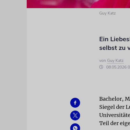
Guy Katz
Ein Liebes
selbst zu 
von
Guy Katz
08.05.2026 0
Bachelor, M
Siegel der 
Universität
Teil der eig