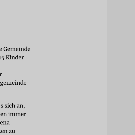
re Gemeinde
 15 Kinder
r
usgemeinde
s sich an,
sen immer
lena
ken zu