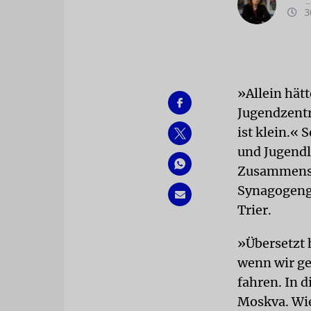
30
»Allein hätt
Jugendzent
ist klein.« 
und Jugendl
Zusammensch
Synagogenge
Trier.
»Übersetzt 
wenn wir g
fahren. In 
Moskva. Wie