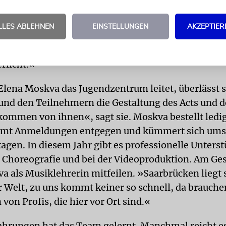
wechsel stattgefunden, berichtet Elena Moskva: »
ie meisten sind zwischen zehn und 15 Jahre alt, etl
LLES ABLEHNEN
EINSTELLUNGEN
AKZEPTIER
 der Ukraine. »Es wird für viele eine Premiere, de
en noch nie auf der größten jüdischen Bühne im
rlicht.«
lena Moskva das Jugendzentrum leitet, überlässt s
nd den Teilnehmern die Gestaltung des Acts und d
kommen von ihnen«, sagt sie. Moskva bestellt ledig
immt Anmeldungen entgegen und kümmert sich ums 
agen. In diesem Jahr gibt es professionelle Unters
r Choreografie und bei der Videoproduktion. Am G
a als Musiklehrerin mitfeilen. »Saarbrücken liegt
 Welt, zu uns kommt keiner so schnell, da brauche
on Profis, die hier vor Ort sind.«
ahrungen hat das Team gelernt. Manchmal reicht es