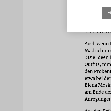
Generations
verjüngt.« D
A
stammen aus
Neuen stand
Scheinwerfe
Auch wenn E
Madrichim u
»Die Ideen 
Outfits, n
den Probent
etwa bei de
Elena Moskv
am Ende der
Anregungen v
Aus den Erf