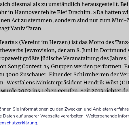
sich diesmal als zu umständlich herausgestellt. Bei
ahr in Hannover fehlte Elef Drachim. »Da hatten wir
einen Act zu stemmen, sondern sind nur zum Mini
sagt Yaniv Taran.
Hearts« (Vereint im Herzen) ist das Motto des Tanz
bewerbs Jewrovision, der am 8. Juni in Dortmund s
uropaweit größte jüdische Veranstaltung des Jahres. 
ion Song Contest. 14 Gruppen werden performen. E
zu 3000 Zuschauer. Einer der Schirmherren der Ve
in-Westfalens Ministerpräsident Hendrik Wüst (CD
 wurde 2002 ins Leben gerufen. Seit 2013 richtet de
n Deutschland die Veranstaltung aus.
können Sie Informationen zu den Zwecken und Anbietern erfahre
ere Kinder haben noch nie auf der Bühne gest
Daten auf unserer Webseite verarbeiten. Weitergehende Infor
enschutzerklärung
.
ken habe unter den Jugendlichen mittlerweile ein