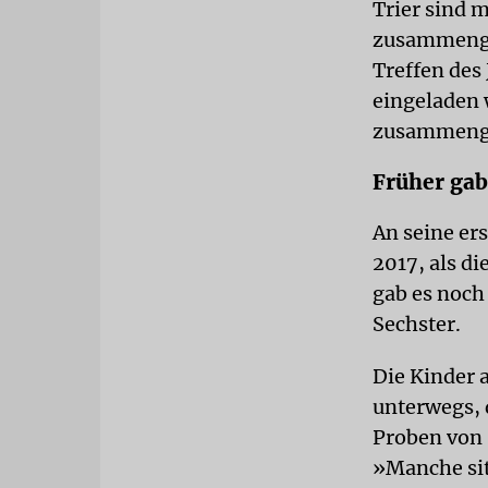
Trier sind 
zusammengew
Treffen des
eingeladen 
zusammen
Früher gab
An seine er
2017, als d
gab es noch
Sechster.
Die Kinder 
unterwegs, 
Proben von
»Manche sit