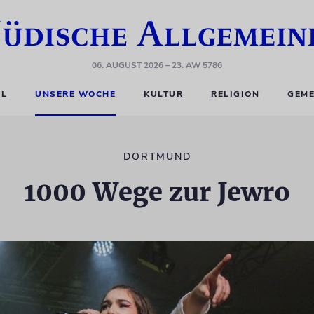
06. AUGUST 2026
– 23. AW 5786
EL
UNSERE WOCHE
KULTUR
RELIGION
GEME
DORTMUND
1000 Wege zur Jewro