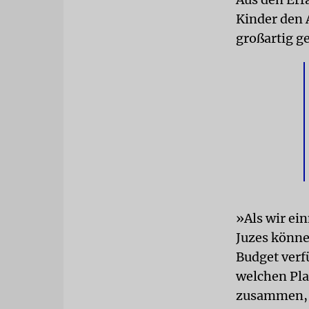
Kinder den A
großartig g
»Als wir ei
Juzes können
Budget verfü
welchen Pla
zusammen, 