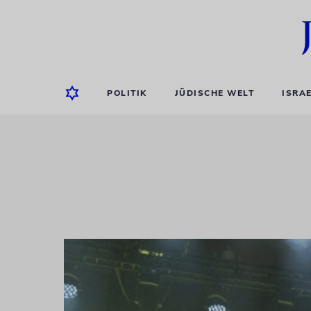
POLITIK
JÜDISCHE WELT
ISRA