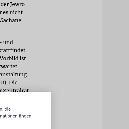
 der Jewro
 es nicht
-Machane
- und
tattfindet.
Vorbild ist
rwartet
ranstaltung
U). Die
r Zentralrat
n, die
anden
mationen finden