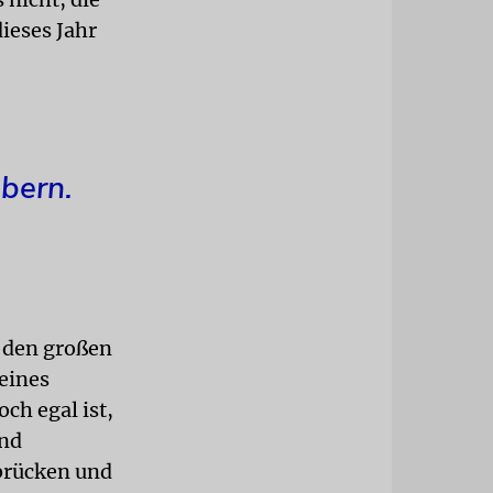
dieses Jahr
ebern.
t den großen
leines
ch egal ist,
ind
brücken und