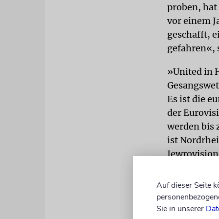
proben, hat 
vor einem J
geschafft, 
gefahren«, 
»United in 
Gesangswett
Es ist die e
der Eurovis
werden bis 
ist Nordrhe
Jewrovision
der Juden i
Auf dieser Seite 
Viele jüng
personenbezogene 
Sie in unserer
Dat
In Saarbrüc