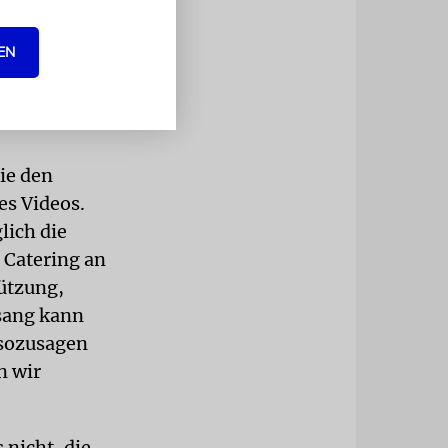
Wir sind
iche
EN
nn die
ie den
es Videos.
lich die
Catering an
tützung,
esang kann
 sozusagen
n wir
 nicht, die