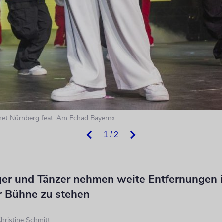
Emet Nürnberg feat. Am Echad Bayern«
1 / 2
ger und Tänzer nehmen weite Entfernungen i
r Bühne zu stehen
hristine Schmitt