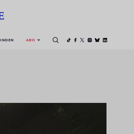
ABO
INDEN