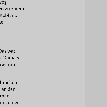
nweg
en zu einem
 Koblenz
ne
 Das war
n. Damals
Drachim
rbrücken
m an den
hmen.
nn, einer