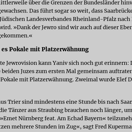
mittlerweile über die Grenzen der Bundesländer hi
achsen. Das führt sogar so weit, dass Saarbrück
 Jüdischen Landesverbandes Rheinland-Pfalz nach
wird. »Dank der Jewro sind wir auch auf dieser Ebe
gekommen.«
 es Pokale mit Platzerwähnung
ste Jewrovision kann Yaniv sich noch gut erinnern:
ie beiden Juzes zum ersten Mal gemeinsam auftrate
 Pokale mit Platzerwähnung. Zweimal wurde Elef 
aus Trier sind mindestens eine Stunde bis nach Saa
die Tänzer aus Straubing brauchen noch länger, u
 »Emet Nürnberg feat. Am Echad Bayern« teilzune
zen mehrere Stunden im Zug«, sagt Fred Kuperma