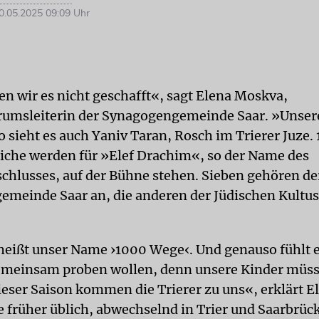
.05.2025 09:09 Uhr
en wir es nicht geschafft«, sagt Elena Moskva,
rumsleiterin der Synagogengemeinde Saar. »Unse
So sieht es auch Yaniv Taran, Rosch im Trierer Juze.
iche werden für »Elef Drachim«, so der Name des
lusses, auf der Bühne stehen. Sieben gehören de
meinde Saar an, die anderen der Jüdischen Kult
heißt unser Name ›1000 Wege‹. Und genauso fühlt e
emeinsam proben wollen, denn unsere Kinder müs
dieser Saison kommen die Trierer zu uns«, erklärt E
 früher üblich, abwechselnd in Trier und Saarbrüc