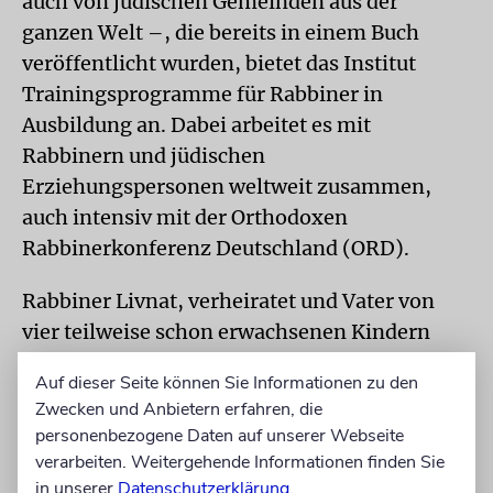
auch von jüdischen Gemeinden aus der
ganzen Welt –, die bereits in einem Buch
veröffentlicht wurden, bietet das Ins­titut
Trainingsprogramme für Rabbiner in
Ausbildung an. Dabei arbeitet es mit
Rabbinern und jüdischen
Erziehungspersonen weltweit zusammen,
auch intensiv mit der Orthodoxen
Rabbinerkonferenz Deutschland (ORD).
Rabbiner Livnat, verheiratet und Vater von
vier teilweise schon erwachsenen Kindern
(eine Tochter ist bereits selbst verheiratet),
Auf dieser Seite können Sie Informationen zu den
hat noch weitere Standbeine: So amtiert er,
Zwecken und Anbietern erfahren, die
selbst Aschkenasi, am sefardischen
personenbezogene Daten auf unserer Webseite
Rabbinatsgericht, dem Beit Din, in London,
verarbeiten. Weitergehende Informationen finden Sie
wohin er auch regelmäßig reist. London ist für
in unserer
Datenschutzerklärung
.