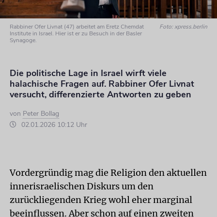
Rabbiner Ofer Livnat (47) arbeitet am Eretz Chemdat
Foto: xpress.berlin
Institute in Israel. Hier ist er zu Besuch in der Basler
Synagoge.
Die politische Lage in Israel wirft viele
halachische Fragen auf. Rabbiner Ofer Livnat
versucht, differenzierte Antworten zu geben
von
Peter Bollag
02.01.2026 10:12 Uhr
Vordergründig mag die Religion den aktuellen
innerisraelischen Diskurs um den
zurückliegenden Krieg wohl eher marginal
beeinflussen. Aber schon auf einen zweiten