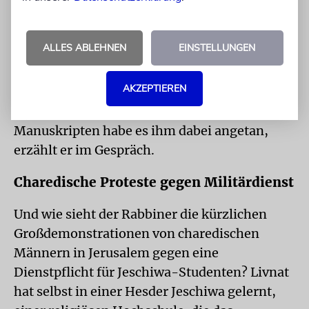
ihn aus einem weiteren Grund eine wichtige
Station: Livnat schreibt am dortigen
ALLES ABLEHNEN
EINSTELLUNGEN
University College gerade seine Doktorarbeit
zum Thema »Der jüdische Kalender in der
AKZEPTIEREN
Zeit zwischen dem 12. und 14. Jahrhundert«.
Vor allem die Arbeit mit mittelalterlichen
Manuskripten habe es ihm dabei angetan,
erzählt er im Gespräch.
Charedische Proteste gegen Militärdienst
Und wie sieht der Rabbiner die kürzlichen
Großdemonstrationen von charedischen
Männern in Jerusalem gegen eine
Dienstpflicht für Jeschiwa-Studenten? Livnat
hat selbst in einer Hesder Jeschiwa gelernt,