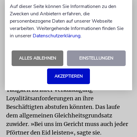
Auf dieser Seite können Sie Informationen zu den
Zwecken und Anbietern erfahren, die
personenbezogene Daten auf unserer Webseite
verarbeiten. Weitergehende Informationen finden Sie
Führende Verfassungsrechtler diskutierten in Amberg
Foto: Michael
in unserer
Datenschutzerklärung
.
die Grenzen der Religionsfreiheit
Thaidigsmann
Mit einer neuen Entwicklung im kirchlichen
ALLES ABLEHNEN
EINSTELLUNGEN
Arbeitsrecht hat die deutsche Juristin dagegen
nach eigenen Worten Schwierigkeiten. So
AKZEPTIEREN
gelte nun, dass die Kirchen je nach Nähe einer
Tätigkeit zu ihrer Verkündigung
Loyalitätsanforderungen an ihre
Beschäftigten abstufen könnten. Das laufe
dem allgemeinen Gleichheitsgrundsatz
zuwider. »Bei uns im Gericht muss auch jeder
Pförtner den Eid leisten«, sagte sie.