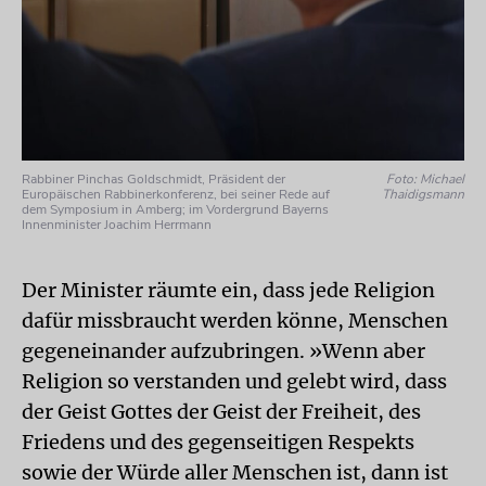
Rabbiner Pinchas Goldschmidt, Präsident der
Foto: Michael
Europäischen Rabbinerkonferenz, bei seiner Rede auf
Thaidigsmann
dem Symposium in Amberg; im Vordergrund Bayerns
Innenminister Joachim Herrmann
Der Minister räumte ein, dass jede Religion
dafür missbraucht werden könne, Menschen
gegeneinander aufzubringen. »Wenn aber
Religion so verstanden und gelebt wird, dass
der Geist Gottes der Geist der Freiheit, des
Friedens und des gegenseitigen Respekts
sowie der Würde aller Menschen ist, dann ist