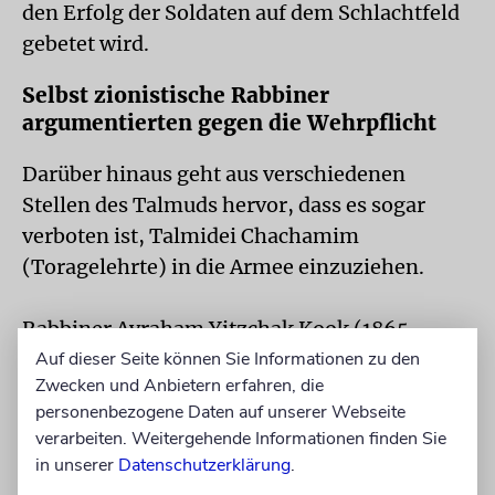
den Erfolg der Soldaten auf dem Schlachtfeld
gebetet wird.
Selbst zionistische Rabbiner
argumentierten gegen die Wehrpflicht
Darüber hinaus geht aus verschiedenen
Stellen des Talmuds hervor, dass es sogar
verboten ist, Talmidei Chachamim
(Toragelehrte) in die Armee einzuziehen.
Rabbiner Avraham Yitzchak Kook (1865–
1935), der erste aschkenasische Oberrabbiner
Auf dieser Seite können Sie Informationen zu den
Zwecken und Anbietern erfahren, die
im britischen Mandatsgebiet Palästina, war
personenbezogene Daten auf unserer Webseite
während des Ersten Weltkriegs Rabbiner der
verarbeiten. Weitergehende Informationen finden Sie
Londoner Gemeinde Machzikei HaDaas und
in unserer
Datenschutzerklärung
.
setzte sein Leben ein, um Jeschiwa-Studenten