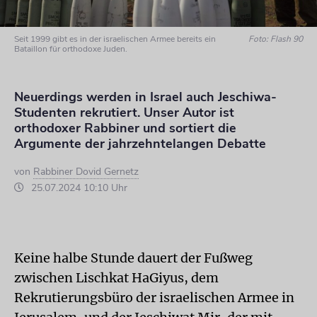
Seit 1999 gibt es in der israelischen Armee bereits ein
Foto: Flash 90
Bataillon für orthodoxe Juden.
Neuerdings werden in Israel auch Jeschiwa-
Studenten rekrutiert. Unser Autor ist
orthodoxer Rabbiner und sortiert die
Argumente der jahrzehntelangen Debatte
von
Rabbiner Dovid Gernetz
25.07.2024 10:10 Uhr
Keine halbe Stunde dauert der Fußweg
zwischen Lischkat HaGiyus, dem
Rekrutierungsbüro der israelischen Armee in