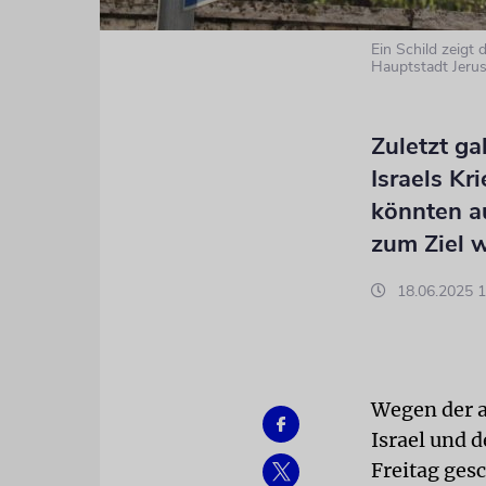
Ein Schild zeigt
Hauptstadt Jerus
Zuletzt ga
Israels Kr
könnten a
zum Ziel 
18.06.2025 1
Wegen der a
Israel und d
Freitag gesc