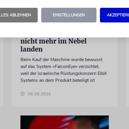
DUBLIN
LLES ABLEHNEN
EINSTELLUNGEN
AKZEPTIER
Wegen Israel-Boykott:
Irisches
Regierungsflugzeug kann
nicht mehr im Nebel
landen
Beim Kauf der Maschine wurde bewusst
auf das System »FalconEye« verzichtet,
weil der israelische Rüstungskonzern Elbit
Systems an dem Produkt beteiligt ist
06.08.2026