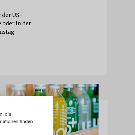
r der US-
 oder in der
enstag
n, die
mationen finden