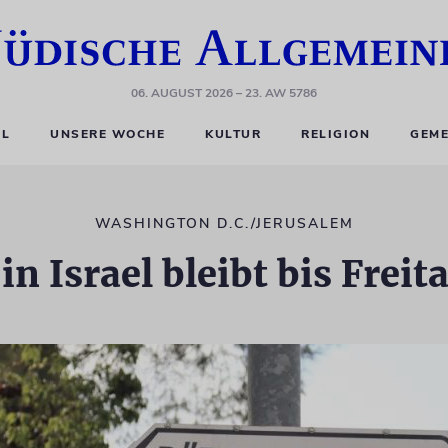
06. AUGUST 2026
– 23. AW 5786
EL
UNSERE WOCHE
KULTUR
RELIGION
GEME
WASHINGTON D.C./JERUSALEM
n Israel bleibt bis Frei