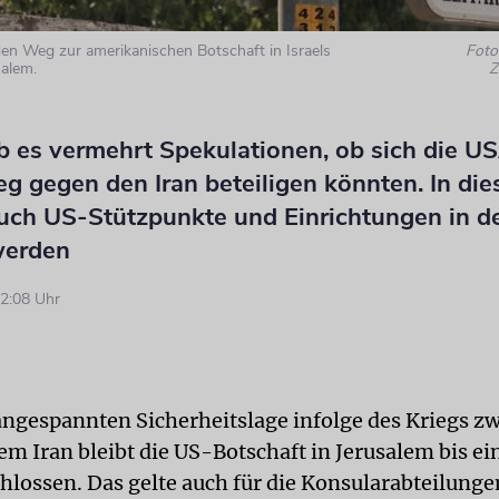
 den Weg zur amerikanischen Botschaft in Israels
Foto:
alem.
Z
b es vermehrt Spekulationen, ob sich die U
ieg gegen den Iran beteiligen könnten. In die
uch US-Stützpunkte und Einrichtungen in d
werden
2:08 Uhr
ngespannten Sicherheitslage infolge des Kriegs z
em Iran bleibt die US-Botschaft in Jerusalem bis ei
hlossen. Das gelte auch für die Konsularabteilungen