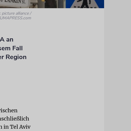
 picture alliance /
UMAPRESS.com
SA an
sem Fall
er Region
wischen
nschließlich
 in Tel Aviv