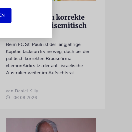
MEINUNG
EN
Kann politisch korrekte
Limonade antisemitisch
sein?
Beim FC St. Pauli ist der langjährige
Kapitän Jackson Irvine weg, doch bei der
politisch korrekten Brausefirma
»LemonAid« sitzt der anti-israelische
Australier weiter im Aufsichtsrat
von Daniel Killy
06.08.2026