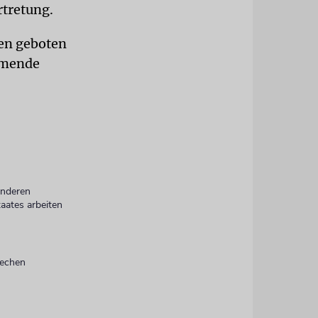
rtretung.
gen geboten
mmende
anderen
aates arbeiten
rechen