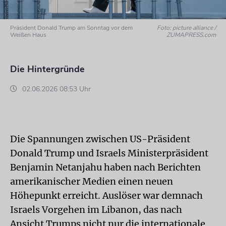
Präsident Donald Trump am Sonntag vor dem
Foto: picture alliance /
Weißen Haus
ZUMAPRESS.com
Die Hintergründe
02.06.2026 08:53 Uhr
Die Spannungen zwischen US-Präsident
Donald Trump und Israels Ministerpräsident
Benjamin Netanjahu haben nach Berichten
amerikanischer Medien einen neuen
Höhepunkt erreicht. Auslöser war demnach
Israels Vorgehen im Libanon, das nach
Ansicht Trumps nicht nur die internationale