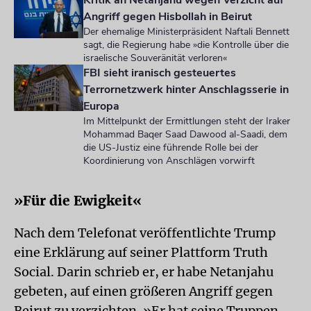
Kritik an Netanjahu wegen Verzicht auf
Angriff gegen Hisbollah in Beirut
Der ehemalige Ministerpräsident Naftali Bennett
sagt, die Regierung habe »die Kontrolle über die
israelische Souveränität verloren«
FBI sieht iranisch gesteuertes
Terrornetzwerk hinter Anschlagsserie in
Europa
Im Mittelpunkt der Ermittlungen steht der Iraker
Mohammad Baqer Saad Dawood al-Saadi, dem
die US-Justiz eine führende Rolle bei der
Koordinierung von Anschlägen vorwirft
»Für die Ewigkeit«
Nach dem Telefonat veröffentlichte Trump
eine Erklärung auf seiner Plattform Truth
Social. Darin schrieb er, er habe Netanjahu
gebeten, auf einen größeren Angriff gegen
Beirut zu verzichten. »Er hat seine Truppen