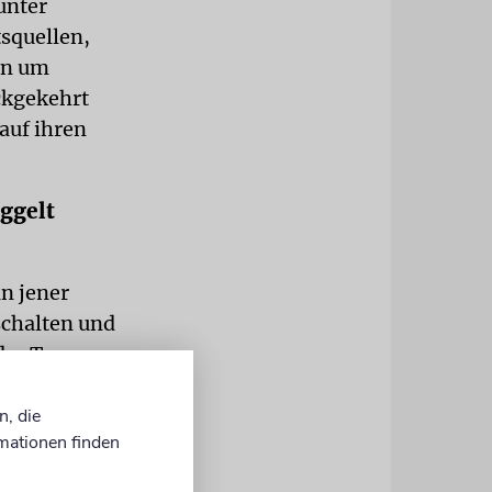
unter
tsquellen,
rn um
ckgekehrt
auf ihren
ggelt
in jener
schalten und
 der Teams
akete auf
n.
n, die
mationen finden
ereitet.