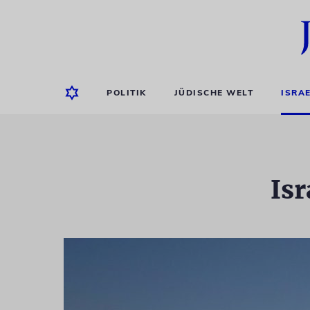
POLITIK
JÜDISCHE WELT
ISRA
Is