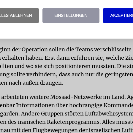
hlungene Schmuggelrouten gelangten Waffen, Dro
 und Raketenbauteile in den Iran. Die Komponent
LLES ABLEHNEN
EINSTELLUNGEN
AKZEPTIER
n Gegenständen versteckt, um keine Aufmerksamkei
sammensetzen konnten sie die Agenten selbst. »Das
r Ausbildung in Israel gelernt«, schreibt Ben Yisha
ginn der Operation sollen die Teams verschlüsselte
 erhalten haben. Erst dann erfuhren sie, welche Zie
ollten und wo sie sich positionieren mussten. Die s
ng sollte verhindern, dass auch nur die geringste
nen nach außen drangen.
g arbeiteten weitere Mossad-Netzwerke im Land. A
ffenbar Informationen über hochrangige Kommande
garden. Andere Gruppen störten Luftabwehrsyste
en des iranischen Raketenprogramms. Alles musst
au mit den Flugbewegungen der israelischen Luft