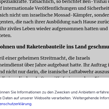
Spezialkräfte. Tatsächlich, so berichtet Ben-Yishai 
f internationale Veröffentlichungen und Sicherhei
 sich nicht um israelische Mossad-Kämpfer, sonde
genten, die nach ihrer Ausbildung nach Hause zurü
 ihr ziviles Leben wieder aufgenommen hatten und 
teten.
ohnen und Raketenbauteile ins Land geschmu
il einer geheimen Streitmacht, die Israels
eimdienst über Jahre aufgebaut hatte. Ihr Auftrag 
nd nicht nur darin, die iranische Luftabwehr auszu
 die israelischen Luftangriffe freizumachen. Eines
or Beginn der Operation den Befehl erhalten, eine R
isch wichtiges Ziel in der Region Teheran abzufeuer
können Sie Informationen zu den Zwecken und Anbietern erfahre
Daten auf unserer Webseite verarbeiten. Weitergehende Infor
hatten sich offenbar lange auf diesen Moment vorb
enschutzerklärung
.