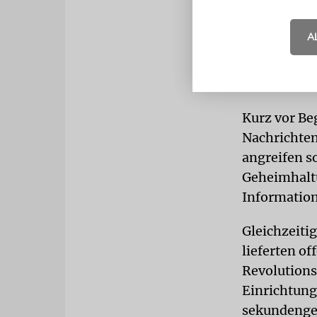
Über versc
Sprengköpfe
A
alltägliche
erregen. Zu
während ihre
Kurz vor Be
Nachrichten
angreifen s
Geheimhaltu
Informatio
Gleichzeiti
lieferten o
Revolutions
Einrichtung
sekundengen