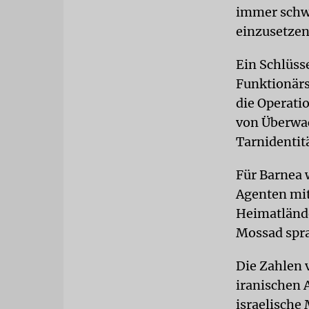
immer schwi
einzusetzen
Ein Schlüss
Funktionär
die Operati
von Überwa
Tarnidentit
Für Barnea w
Agenten mit
Heimatlände
Mossad spra
Die Zahlen 
iranischen 
israelische 