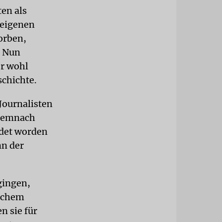
en als
 eigenen
orben,
. Nun
er wohl
schichte.
Journalisten
 Demnach
ldet worden
nn der
gingen,
ischem
n sie für