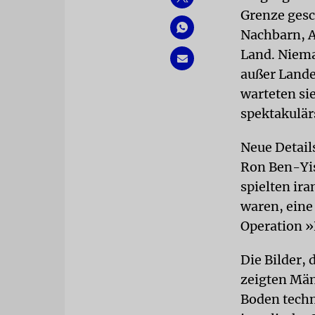
Grenze gesc
Nachbarn, A
Land. Niema
außer Lande
warteten sie
spektakulär
Neue Detail
Ron Ben-Yis
spielten ira
waren, eine
Operation »
Die Bilder,
zeigten Män
Boden techn