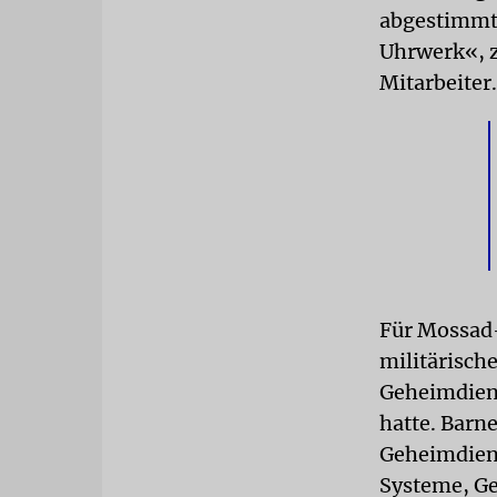
abgestimmt 
Uhrwerk«, z
Mitarbeiter.
Für Mossad-
militärisch
Geheimdiens
hatte. Barn
Geheimdien
Systeme, Ge