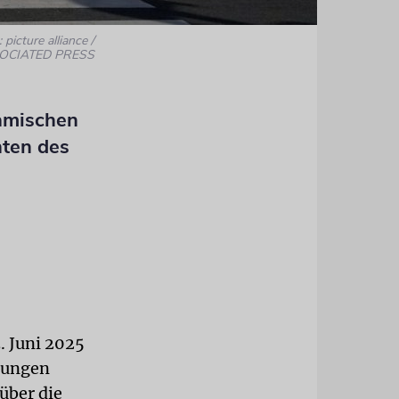
 picture alliance /
OCIATED PRESS
slamischen
nten des
. Juni 2025
tungen
 über die