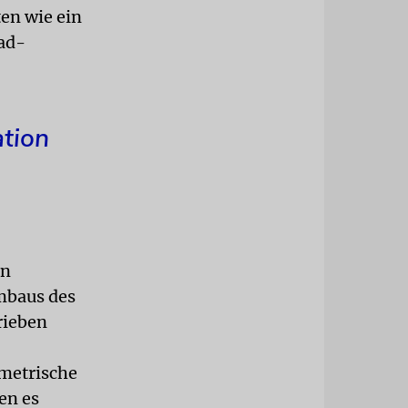
en wie ein
ad-
ation
in
Umbaus des
rieben
metrische
en es