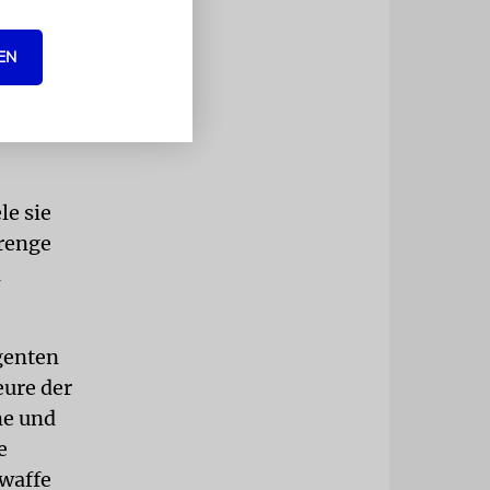
hnen,
en waren in
EN
t zu
 hatten sie
i.
le sie
trenge
n
genten
ure der
me und
e
waffe