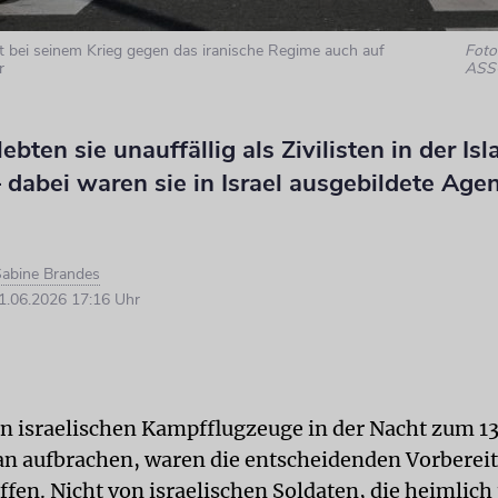
 bei seinem Krieg gegen das iranische Regime auch auf
Foto:
r
ASS
lebten sie unauffällig als Zivilisten in der I
 dabei waren sie in Israel ausgebildete Age
abine Brandes
.06.2026 17:16 Uhr
ten israelischen Kampfflugzeuge in der Nacht zum 13
an aufbrachen, waren die entscheidenden Vorberei
ffen. Nicht von israelischen Soldaten, die heimlich