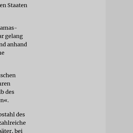
hen Staaten
 Hamas-
r gelang
end anhand
he
lischen
hren
lb des
on«.
bstahl des
zahlreiche
äter, bei