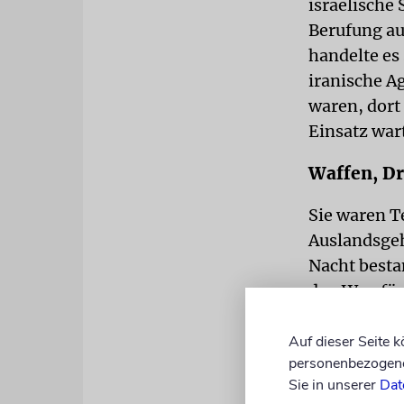
israelische 
Berufung au
handelte es
iranische A
waren, dort
Einsatz war
Waffen, Dr
Sie waren Te
Auslandsgeh
Nacht besta
den Weg für
habe kurz v
ein strateg
Auf dieser Seite 
personenbezogene 
Die Männer 
Sie in unserer
Dat