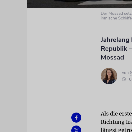
Der Mossad setzt
iranische Schläfe
Jahrelang 
Republik –
Mossad
von
S
01
Als die ers
Richtung Ir
längst getro