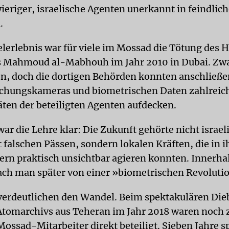
eriger, israelische Agenten unerkannt in feindlic
.
elerlebnis war für viele im Mossad die Tötung des
s Mahmoud al-Mabhouh im Jahr 2010 in Dubai. Zwa
on, doch die dortigen Behörden konnten anschließ
chungskameras und biometrischen Daten zahlreic
äten der beteiligten Agenten aufdecken.
ar die Lehre klar: Die Zukunft gehörte nicht israe
 falschen Pässen, sondern lokalen Kräften, die in i
rn praktisch unsichtbar agieren konnten. Innerha
ch man später von einer »biometrischen Revoluti
verdeutlichen den Wandel. Beim spektakulären Die
Atomarchivs aus Teheran im Jahr 2018 waren noch 
Mossad-Mitarbeiter direkt beteiligt. Sieben Jahre sp