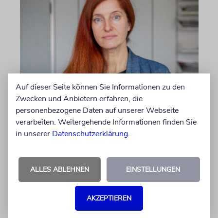
Auf dieser Seite können Sie Informationen zu den
MEINUNG
Zwecken und Anbietern erfahren, die
Danke, Boy George!
personenbezogene Daten auf unserer Webseite
verarbeiten. Weitergehende Informationen finden Sie
Wie die 80er-Jahre-Ikone gegen alle
in unserer
Datenschutzerklärung
.
Widerstände für Israel eintritt, verdient
unseren Dank
ALLES ABLEHNEN
EINSTELLUNGEN
von Sophie Albers Ben Chamo
05.08.2026
AKZEPTIEREN