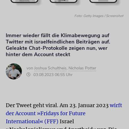
Foto: Getty Images / Screenshot
Immer wieder fällt die Klimabewegung auf
Twitter mit israelfeindlichen Beiträgen auf.
Geleakte Chat-Protokolle zeigen nun, wer
hinter dem Account steckt
von
Joshua Schultheis
,
Nicholas Potter
03.08.2023 06:55 Uhr
Der Tweet geht viral. Am 23. Januar 2023
wirft
der Account »Fridays for Future
International« (FFF)
Israel