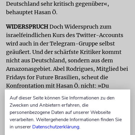
Deutschland sehr kritisch gegenüber«,
behauptet Hasan Ö.
WIDERSPRUCH
Doch Widerspruch zum
israelfeindlichen Kurs des Twitter-Accounts
wird auch in der Telegram-Gruppe selbst
geäußert. Und der schärfste Kritiker kommt
nicht aus Deutschland, sondern aus dem
Amazonasgebiet. Abel Rodrigues, Mitglied bei
Fridays for Future Brasilien, scheut die
Konfrontation mit Hasan Ö. nicht: »Du
scheinst dich gar nicht für Menschenrechte zu
Auf dieser Seite können Sie Informationen zu den
interessieren, sondern einfach Leute
Zwecken und Anbietern erfahren, die
provozieren zu wollen«, hält er ihm in der
personenbezogene Daten auf unserer Webseite
Telegram-Gruppe vor und macht den
verarbeiten. Weitergehende Informationen finden Sie
in unserer
Datenschutzerklärung
.
Vorschlag: »Warum erstellst du nicht eine