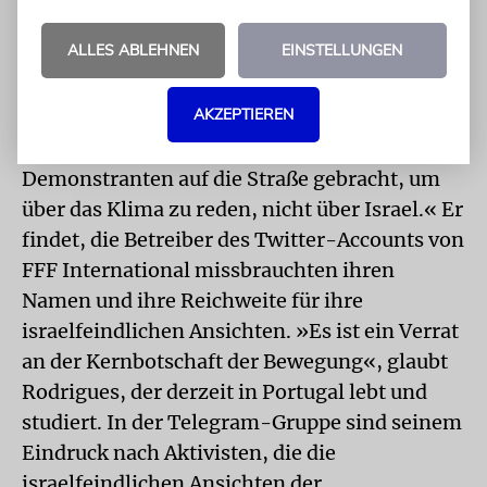
Intifada-Seite, um all deine radikalen Inhalte
zu veröffentlichen, anstatt einen Klima-
ALLES ABLEHNEN
EINSTELLUNGEN
Account zu übernehmen?«
AKZEPTIEREN
Im Gespräch mit der Jüdischen Allgemeinen
sagt Rodrigues: »Wir haben Millionen
Demonstranten auf die Straße gebracht, um
über das Klima zu reden, nicht über Israel.« Er
findet, die Betreiber des Twitter-Accounts von
FFF International missbrauchten ihren
Namen und ihre Reichweite für ihre
israelfeindlichen Ansichten. »Es ist ein Verrat
an der Kernbotschaft der Bewegung«, glaubt
Rodrigues, der derzeit in Portugal lebt und
studiert. In der Telegram-Gruppe sind seinem
Eindruck nach Aktivisten, die die
israelfeindlichen Ansichten der