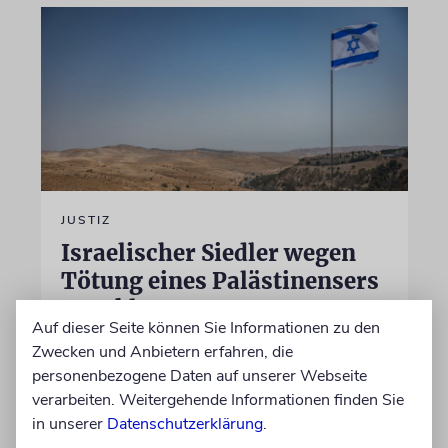
JUSTIZ
Israelischer Siedler wegen
Tötung eines Palästinensers
angeklagt
Auf dieser Seite können Sie Informationen zu den
Der getötete Aktivist setzte sich gegen
Zwecken und Anbietern erfahren, die
Siedlergewalt ein und war an dem Oscar-
personenbezogene Daten auf unserer Webseite
prämierten Film »No Other Land« beteiligt.
verarbeiten. Weitergehende Informationen finden Sie
Jetzt steht der mutmaßliche Täter vor Gericht
in unserer
Datenschutzerklärung
.