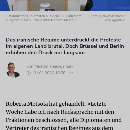
Hat iranische Diplomaten aus dem EU-Parlament
Foto: picture alliance /
ausgeschlossen: Präsidentin Roberta Metsola
dts-Agentur
Das iranische Regime unterdrückt die Proteste
im eigenen Land brutal. Doch Brüssel und Berlin
erhöhen den Druck nur langsam
von
Michael Thaidigsmann
21.01.2026 16:56 Uhr
Roberta Metsola hat gehandelt. »Letzte
Woche habe ich nach Rücksprache mit den
Fraktionen beschlossen, alle Diplomaten und
Vertreter des iranischen Regimes aus dem