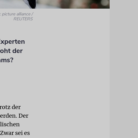
 picture alliance /
REUTERS
Experten
roht der
ams?
rotz der
erden. Der
elischen
Zwar sei es