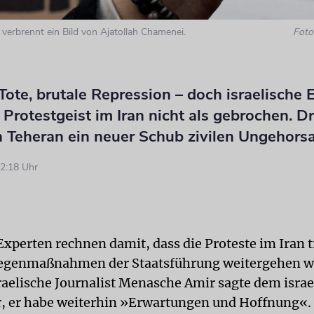
verbrennt ein Bild von Ajatollah Chamenei.
Foto:
ote, brutale Repression – doch israelische 
Protestgeist im Iran nicht als gebrochen. D
n Teheran ein neuer Schub zivilen Ungehors
2:18 Uhr
Experten rechnen damit, dass die Proteste im Iran t
egenmaßnahmen der Staatsführung weitergehen w
raelische Journalist Menasche Amir sagte dem isra
 er habe weiterhin »Erwartungen und Hoffnung«. 