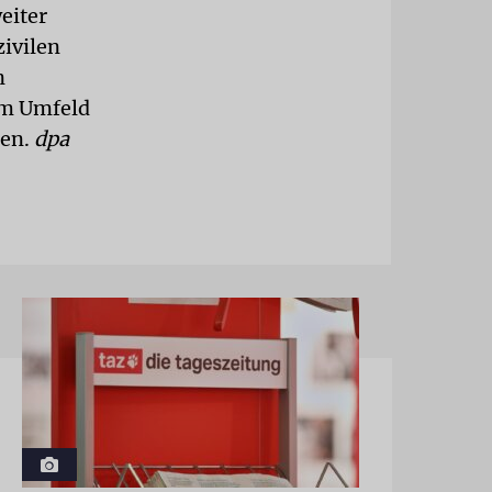
eiter
zivilen
n
 im Umfeld
ten.
dpa