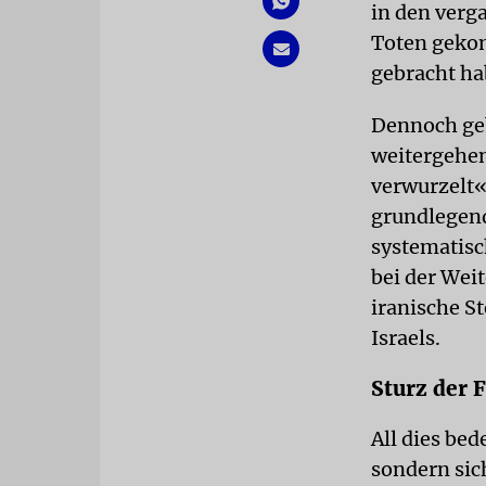
in den ver
Toten geko
gebracht ha
Dennoch geb
weitergehen
verwurzelt«
grundlegende
systematisc
bei der Wei
iranische S
Israels.
Sturz der 
All dies bed
sondern sic