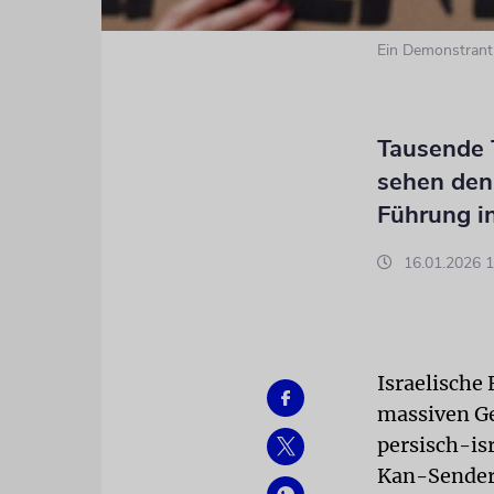
Ein Demonstrant 
Tausende T
sehen den 
Führung i
16.01.2026 1
Israelische 
massiven G
persisch-is
Kan-Sender,