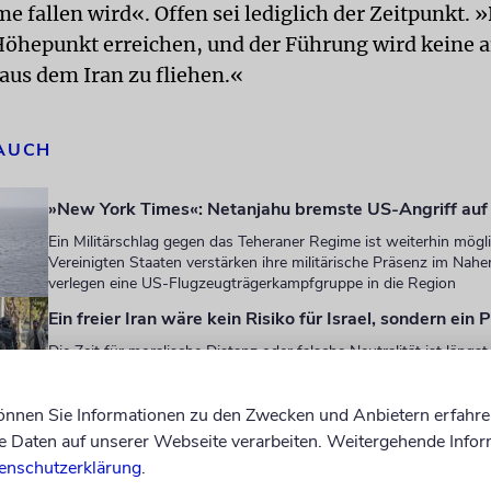
e fallen wird«. Offen sei lediglich der Zeitpunkt. »
Höhepunkt erreichen, und der Führung wird keine 
 aus dem Iran zu fliehen.«
 AUCH
»New York Times«: Netanjahu bremste US-Angriff auf 
Ein Militärschlag gegen das Teheraner Regime ist weiterhin mögli
Vereinigten Staaten verstärken ihre militärische Präsenz im Nah
verlegen eine US-Flugzeugträgerkampfgruppe in die Region
Ein freier Iran wäre kein Risiko für Israel, sondern ein
Die Zeit für moralische Distanz oder falsche Neutralität ist längst 
die Zeit, hinzusehen, zuzuhören - und Partei zu ergreifen
können Sie Informationen zu den Zwecken und Anbietern erfahre
Für die Freiheit
Daten auf unserer Webseite verarbeiten. Weitergehende Infor
Seit Wochen protestieren Tausende Menschen in ganz Iran gege
enschutzerklärung
.
Deutschland und Europa müssen nun endlich reagieren: Und zwa