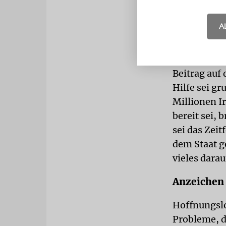
A
Enge Zeitf
Der israeli
Beitrag auf 
Hilfe sei gr
Millionen I
bereit sei,
sei das Zeit
dem Staat g
vieles darau
Anzeichen 
Hoffnungslo
Probleme, di