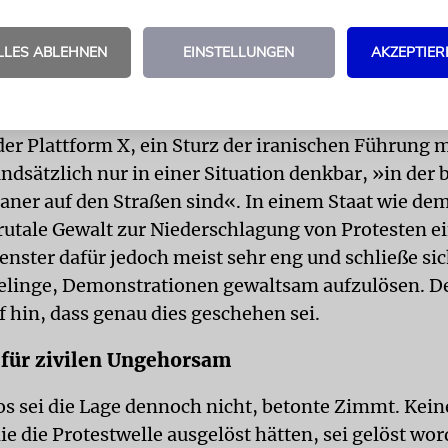
Härte
LLES ABLEHNEN
EINSTELLUNGEN
AKZEPTIER
enster für äußere Einflussnahme
sche Iran-Experte Raz Zimmt schrieb unterdessen i
der Plattform X, ein Sturz der iranischen Führung 
undsätzlich nur in einer Situation denkbar, »in der 
raner auf den Straßen sind«. In einem Staat wie dem
 brutale Gewalt zur Niederschlagung von Protesten e
fenster dafür jedoch meist sehr eng und schließe sic
elinge, Demonstrationen gewaltsam aufzulösen. De
f hin, dass genau dies geschehen sei.
für zivilen Ungehorsam
s sei die Lage dennoch nicht, betonte Zimmt. Kein
e die Protestwelle ausgelöst hätten, sei gelöst wor