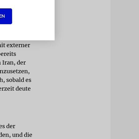
EN
n einem
mit externer
bereits
 Iran, der
inzusetzen,
h, sobald es
rzeit deute
es der
den, und die