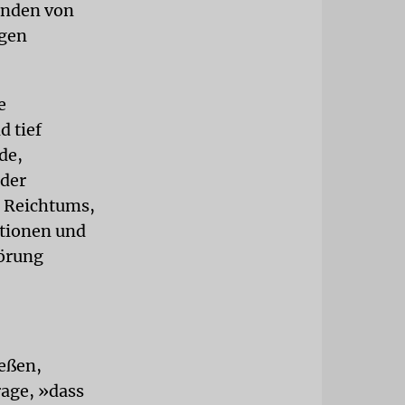
enden von
egen
e
 tief
de,
 der
n Reichtums,
tionen und
törung
ießen,
rage, »dass