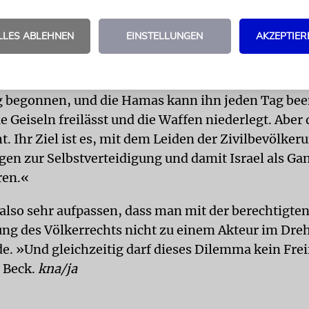
dem vollständigen militärischen Sieg über die Ham
r größtmöglichen Schonung der Zivilbevölkerung e
LLES ABLEHNEN
EINSTELLUNGEN
AKZEPTIER
rophale humanitäre Situation im Gaza-Streifen« tr
onte Beck. »Aber man muss immer sagen: Die Ham
g begonnen, und die Hamas kann ihn jeden Tag be
e Geiseln freilässt und die Waffen niederlegt. Abe
ht. Ihr Ziel ist es, mit dem Leiden der Zivilbevölker
en zur Selbstverteidigung und damit Israel als Ga
ren.«
lso sehr aufpassen, dass man mit der berechtigt
ung des Völkerrechts nicht zu einem Akteur im Dre
. »Und gleichzeitig darf dieses Dilemma kein Frei
e Beck.
kna/ja