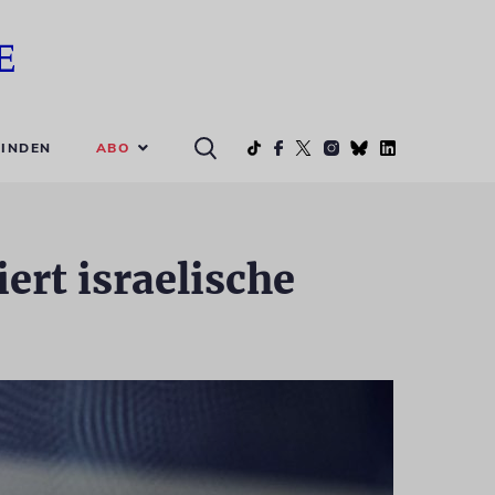
ABO
INDEN
ert israelische