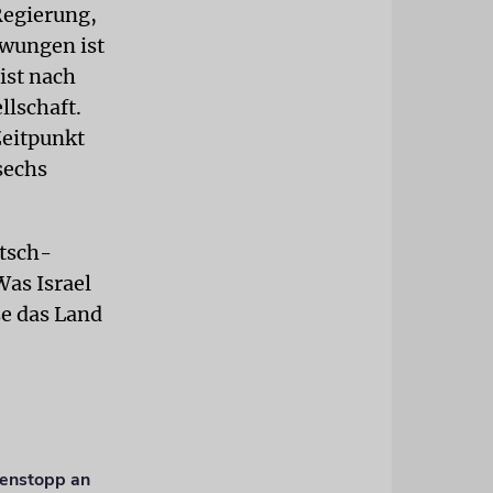
Regierung,
zwungen ist
ist nach
llschaft.
Zeitpunkt
sechs
utsch-
Was Israel
se das Land
fenstopp an