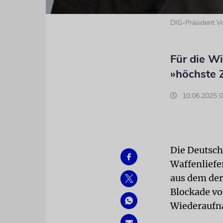
DIG-Präsident V
Für die W
»höchste 
10.06.2025 0
Die Deutsch
Waffenliefe
aus dem der 
Blockade vo
Wiederaufna