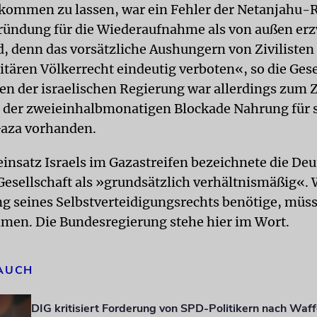
 kommen zu lassen, war ein Fehler der Netanjahu-
ründung für die Wiederaufnahme als von außen er
 denn das vorsätzliche Aushungern von Zivilisten 
ären Völkerrecht eindeutig verboten«, so die Gese
n der israelischen Regierung war allerdings zum 
 der zweieinhalbmonatigen Blockade Nahrung für 
Gaza vorhanden.
einsatz Israels im Gazastreifen bezeichnete die De
 Gesellschaft als »grundsätzlich verhältnismäßig«. 
g seines Selbstverteidigungsrechts benötige, müs
en. Die Bundesregierung stehe hier im Wort.
 AUCH
DIG kritisiert Forderung von SPD-Politikern nach Waf