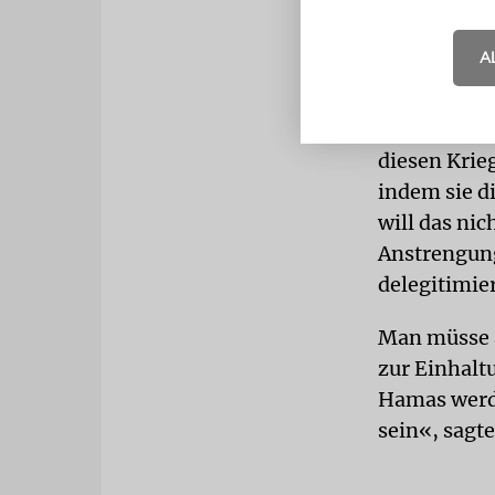
sowohl mit 
auch mit de
A
Die »katast
ihn um, bet
diesen Krie
indem sie di
will das nic
Anstrengung
delegitimie
Man müsse a
zur Einhalt
Hamas werde
sein«, sagt