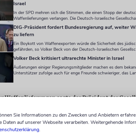
Israel
In der SPD mehren sich die Stimmen, die einen Stopp der deuts
Waffenlieferungen verlangen. Die Deutsch-Israelische Gesellscha
DIG-Präsident fordert Bundesregierung auf, weiter Wa
zu liefern
Ein Boykott von Waffenexporten würde die Sicherheit des jüdis
gefährden, so Volker Beck von der Deutsch-Israelischen Gesellsc
Volker Beck kritisiert ultrarechte Minister in Israel
Äußerungen einiger Regierungsmitglieder machen es dem bekann
Unterstützer zufolge auch für enge Freunde schwieriger, das Lan
er Waffenlieferungen sagte der Präsident der Gesell
, dem Stadtanzeiger, man müsse »das große Ganze
in einem »Sieben-Fronten-Krieg«. Beck wandte sich
können Sie Informationen zu den Zwecken und Anbietern erfahre
Daten auf unserer Webseite verarbeiten. Weitergehende Infor
tum in Deutschland, als ob man hier besser wüsste,
enschutzerklärung
.
he Krieg der israelischen Armee so zu führen ist, d