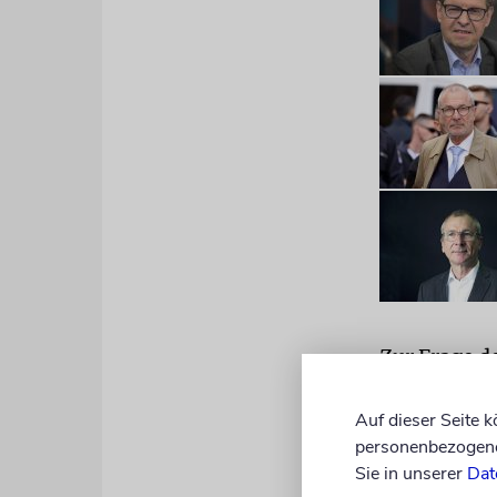
Zur Frage d
Volker Beck
Israel sei 
Auf dieser Seite 
personenbezogene 
»Oberlehrer
Sie in unserer
Dat
asymmetrisc