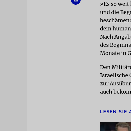
»Es so weit
und die Beg
beschämend,
dem humanit
Nach Angabe
des Beginns
Monate in 
Den Militär
Israelische
zur Ausübun
auch bekomm
LESEN SIE