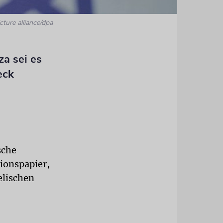
cture alliance/dpa
a sei es
eck
sche
tionspapier,
elischen