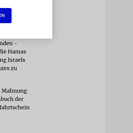
as endet als
inhergeht«.
EN
eibe auch
as hat
enden -
r die Hamas
ung Israels
nzes zu
en Mahnung
hbuch der
fahrtschein