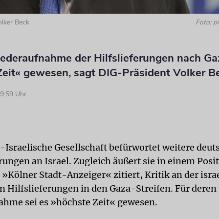
olker Beck
Foto: pi
iederaufnahme der Hilfslieferungen nach Gaz
Zeit« gewesen, sagt DIG-Präsident Volker B
9:59 Uhr
-Israelische Gesellschaft befürwortet weitere deut
rungen an Israel. Zugleich äußert sie in einem Posi
»Kölner Stadt-Anzeiger« zitiert, Kritik an der isra
n Hilfslieferungen in den Gaza-Streifen. Für deren
hme sei es »höchste Zeit« gewesen.