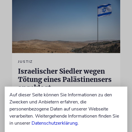
JUSTIZ
Israelischer Siedler wegen
Tötung eines Palästinensers
angeklagt
Auf dieser Seite können Sie Informationen zu den
Der getötete Aktivist setzte sich gegen
Zwecken und Anbietern erfahren, die
Siedlergewalt ein und war an dem Oscar-
personenbezogene Daten auf unserer Webseite
prämierten Film »No Other Land« beteiligt.
verarbeiten. Weitergehende Informationen finden Sie
Jetzt steht der mutmaßliche Täter vor Gericht
in unserer
Datenschutzerklärung
.