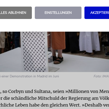
LLES ABLEHNEN
EINSTELLUNGEN
AKZEPTIER
i einer Demonstration in Madrid im Juni
Foto: IMA
g, so Corbyn und Sultana, seien »Millionen von Me
er die schändliche Mitschuld der Regierung am Vö
hliche Leben habe den gleichen Wert. »Deshalb ve