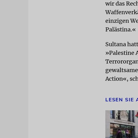
wir das Rech
Waffenverkä
einzigen We
Palästina.«
Sultana hat
»Palestine 
Terrororgan
gewaltsamen
Action«, sc
LESEN SIE