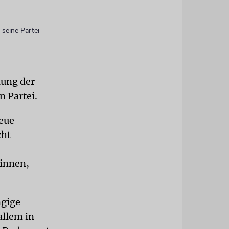
 seine Partei
tung der
n Partei.
neue
cht
winnen,
ngige
allem in