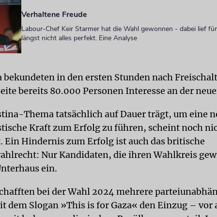
Verhaltene Freude
Labour-Chef Keir Starmer hat die Wahl gewonnen - dabei lief für
längst nicht alles perfekt. Eine Analyse
a bekundeten in den ersten Stunden nach Freischal
ite bereits 80.000 Personen Interesse an der neue
stina-Thema tatsächlich auf Dauer trägt, um eine 
stische Kraft zum Erfolg zu führen, scheint noch ni
 Ein Hindernis zum Erfolg ist auch das britische
hlrecht: Nur Kandidaten, die ihren Wahlkreis ge
Unterhaus ein.
schafften bei der Wahl 2024 mehrere parteiunabhä
t dem Slogan »This is for Gaza« den Einzug – vor 