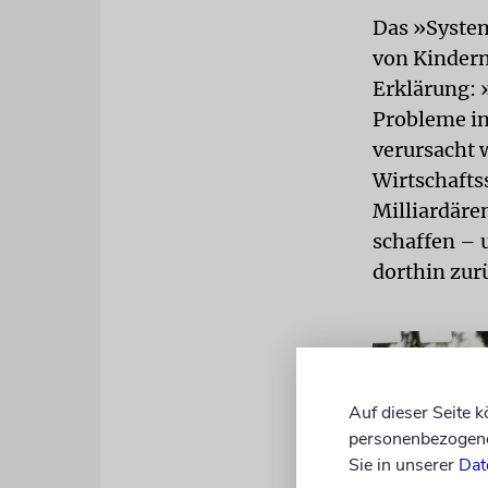
Das »System
von Kindern
Erklärung: 
Probleme in
verursacht w
Wirtschafts
Milliardäre
schaffen – 
dorthin zur
Auf dieser Seite 
personenbezogene 
Sie in unserer
Dat