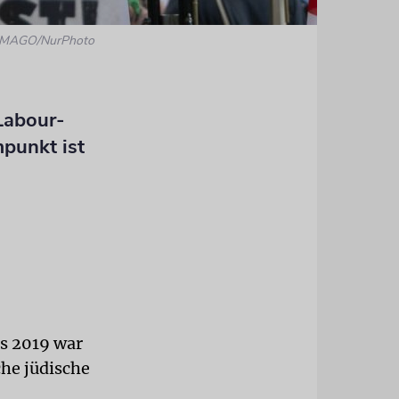
 IMAGO/NurPhoto
Labour-
mpunkt ist
is 2019 war
he jüdische