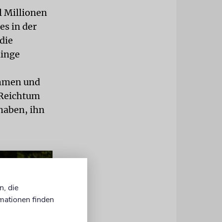
l Millionen
es in der
die
linge
ehmen und
 Reichtum
haben, ihn
n, die
mationen finden