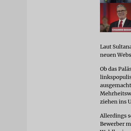
Laut Sultan
neuen Webse
Ob das Palä
linkspopuli
ausgemacht.
Mehrheitswa
ziehen ins 
Allerdings 
Bewerber mi