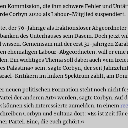
n Kommission, die ihm schwere Fehler und Untät
rde Corbyn 2020 als Labour-Mitglied suspendiert.
tet der 76-Jährige als fraktionsloser Abgeordneter
bänken des Unterhauses sein Dasein. Doch jetzt wi
 wissen. Gemeinsam mit der erst 31-jährigen Zarah
ren ehemaligen Labour-Abgeordneten, will er eine 
den. Ein wichtiges Thema soll dabei auch »ein freie
s Palästina« sein, sagte Corbyn, der seit Jahrzehn
Israel-Kritikern im linken Spektrum zählt, am Don
r neuen politischen Formation steht noch nicht fest
Partei der anderen Art« werden, sagte Corbyn. Auf 
k können sich Interessierte anmelden. In einem
re
chreiben Corbyn und Sultana dort: »Es ist Zeit für 
her Partei. Eine, die euch gehört.«