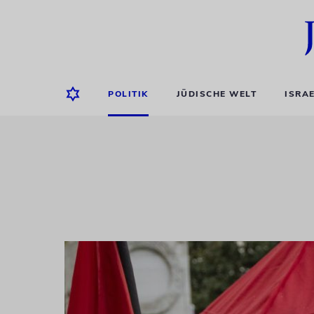
POLITIK
JÜDISCHE WELT
ISRA