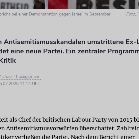
richt bei einer Demonstration gegen Israel im September
Foto:
 Antisemitismusskandalen umstrittene Ex-
et eine neue Partei. Ein zentraler Program
Kritik
ichael Thaidigsmann
.07.2025 11:14 Uhr
eit als Chef der britischen Labour Party von 2015 b
n Antisemitismusvorwürfen überschattet. Zahlreic
tiker verließen die Partei. Nach dem Bericht einer