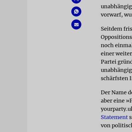
unabhängige
vorwarf, wu
Seitdem fris
Oppositions
noch einmal
einer weite
Partei grün
unabhängige
schärfsten 
Der Name de
aber eine »
yourparty.u
Statement
s
von politisc