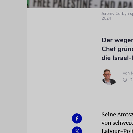
Jeremy Corbyn sp
2024
Der wegen
Chef gründ
die Israel-
von
M
25
Seine Amtsz
von schwere
Labour-Poli