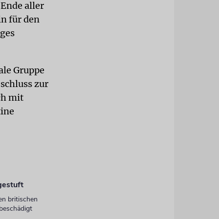
 Ende aller
n für den
iges
kale Gruppe
eschluss zur
ch mit
tine
gestuft
en britischen
beschädigt