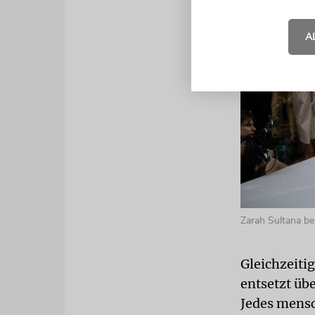
A
Zarah Sultana be
Gleichzeiti
entsetzt üb
Jedes mensc