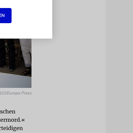
EN
GO/Europa Press
nschen
lkermord.«
rteidigen