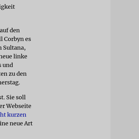
igkeit
 auf den
ll Corbyn es
 Sultana,
neue linke
s und
ten zu den
nerstag.
. Sie soll
der Webseite
cht kurzen
eine neue Art