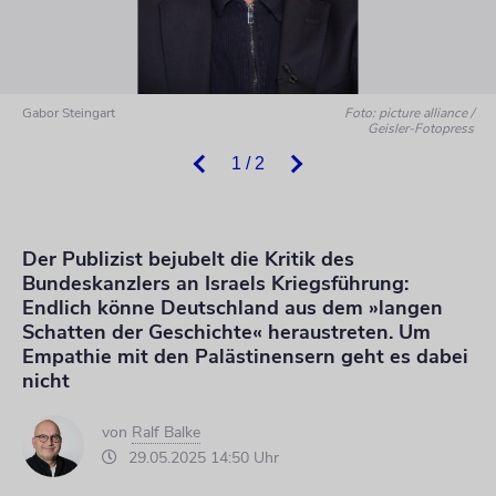
Gabor Steingart
Foto: picture alliance /
Geisler-Fotopress
1 / 2
Der Publizist bejubelt die Kritik des
Bundeskanzlers an Israels Kriegsführung:
Endlich könne Deutschland aus dem »langen
Schatten der Geschichte« heraustreten. Um
Empathie mit den Palästinensern geht es dabei
nicht
von
Ralf Balke
29.05.2025 14:50 Uhr