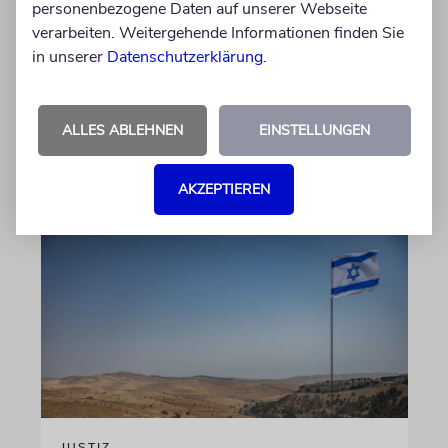
personenbezogene Daten auf unserer Webseite
Gemeinde Köln, an WDR-
verarbeiten. Weitergehende Informationen finden Sie
Programmdirektorin Andrea Schafarczyk
in unserer
Datenschutzerklärung
.
gewandt. Wir dokumentieren das Schreiben
im Wortlaut
ALLES ABLEHNEN
EINSTELLUNGEN
von Felix Schotland
07.08.2026
AKZEPTIEREN
JUSTIZ