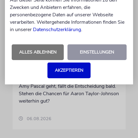
Zwecken und Anbietern erfahren, die
personenbezogene Daten auf unserer Webseite
verarbeiten. Weitergehende Informationen finden Sie
in unserer
Datenschutzerklärung
.
LONDON
Schwinden die Chancen auf
ALLES ABLEHNEN
EINSTELLUNGEN
einen jüdischen James Bond?
AKZEPTIEREN
Seit Jahren wird darüber spekuliert, wer der
neue 007 wird. Wenn es nach Produzentin
Amy Pascal geht, fällt die Entscheidung bald.
Stehen die Chancen für Aaron Taylor-Johnson
weiterhin gut?
06.08.2026