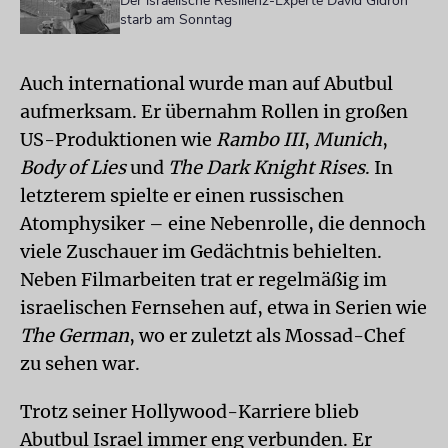
Der israelische Resilienz-Experte David Gidron
starb am Sonntag
Auch international wurde man auf Abutbul
aufmerksam. Er übernahm Rollen in großen
US-Produktionen wie
Rambo III
,
Munich
,
Body of Lies
und
The Dark Knight Rises
. In
letzterem spielte er einen russischen
Atomphysiker – eine Nebenrolle, die dennoch
viele Zuschauer im Gedächtnis behielten.
Neben Filmarbeiten trat er regelmäßig im
israelischen Fernsehen auf, etwa in Serien wie
The German
, wo er zuletzt als Mossad-Chef
zu sehen war.
Trotz seiner Hollywood-Karriere blieb
Abutbul Israel immer eng verbunden. Er