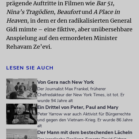
prägende Auftritte in Filmen wie
Bar 51
,
Nina’s Tragödien
,
Beaufort
und
A Place in
Heaven
, in dem er den radikalisierten General
Gidi mimte – eine fiktive, aber unübersehbare
Anspielung auf den ermordeten Minister
Rehavam Ze’evi.
LESEN SIE AUCH
Von Gera nach New York
Der Journalist Max Frankel, früherer
Chefredakteur der New York Times, ist tot. Er
wurde 94 Jahre alt
Ein Drittel von Peter, Paul and Mary
Peter Yarrow war auch Aktivist für Bürgerrechte
und gegen den Vietnam-Krieg. Er wurde 86 Jahre
alt
Der Mann mit dem bestechenden Lächeln