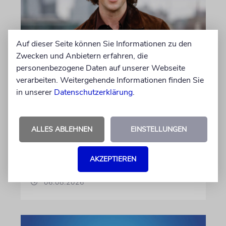
Auf dieser Seite können Sie Informationen zu den
Zwecken und Anbietern erfahren, die
LONDON
personenbezogene Daten auf unserer Webseite
Schwinden die Chancen auf
verarbeiten. Weitergehende Informationen finden Sie
einen jüdischen James Bond?
in unserer
Datenschutzerklärung
.
Seit Jahren wird darüber spekuliert, wer der
neue 007 wird. Wenn es nach Produzentin
Amy Pascal geht, fällt die Entscheidung bald.
ALLES ABLEHNEN
EINSTELLUNGEN
Stehen die Chancen für Aaron Taylor-Johnson
weiterhin gut?
AKZEPTIEREN
06.08.2026