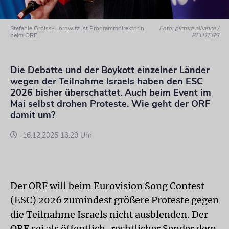
Stefanie Groiss-Horowitz ist Programmdirektorin
Foto: picture alliance /
beim ORF.
REUTERS
Die Debatte und der Boykott einzelner Länder
wegen der Teilnahme Israels haben den ESC
2026 bisher überschattet. Auch beim Event im
Mai selbst drohen Proteste. Wie geht der ORF
damit um?
16.12.2025 13:29 Uhr
Der ORF will beim Eurovision Song Contest
(ESC) 2026 zumindest größere Proteste gegen
die Teilnahme Israels nicht ausblenden. Der
ORF sei als öffentlich-rechtlicher Sender dem