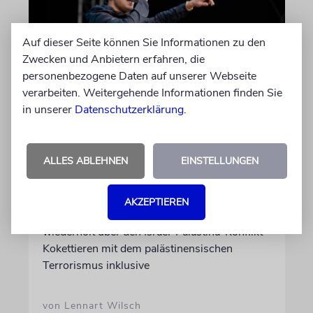
Auf dieser Seite können Sie Informationen zu den
Zwecken und Anbietern erfahren, die
personenbezogene Daten auf unserer Webseite
verarbeiten. Weitergehende Informationen finden Sie
in unserer
Datenschutzerklärung
.
HIPHOP
Rapper Pashanim: »Free
Palestine« als
ALLES ABLEHNEN
EINSTELLUNGEN
Verkaufsschlager
Auf seinem neuen Album »Lounge Musik«
AKZEPTIEREN
rappt der Berliner Musiker Pashanim
wiederholt über den Israel-Palästina-Konflikt –
Kokettieren mit dem palästinensischen
Terrorismus inklusive
von Lennart Wilsch