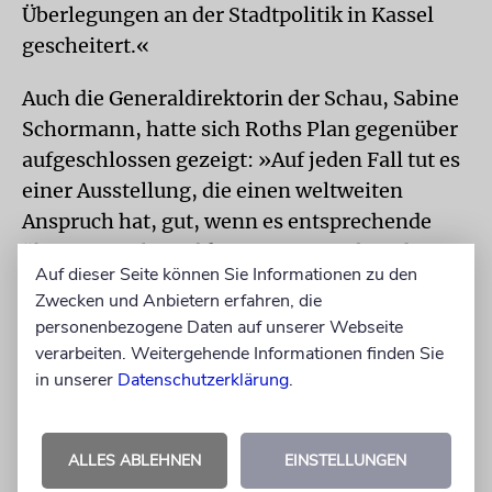
Überlegungen an der Stadtpolitik in Kassel
gescheitert.«
Auch die Generaldirektorin der Schau, Sabine
Schormann, hatte sich Roths Plan gegenüber
aufgeschlossen gezeigt: »Auf jeden Fall tut es
einer Ausstellung, die einen weltweiten
Anspruch hat, gut, wenn es entsprechende
überregionale Fachkompetenz auch in den
Auf dieser Seite können Sie Informationen zu den
Aufsichtsgremien gibt«, hatte sie erklärt. Ob
Zwecken und Anbietern erfahren, die
das durch den Bund oder andere Fachexperten
personenbezogene Daten auf unserer Webseite
ausgeführt werde, sei dabei zweitrangig.
verarbeiten. Weitergehende Informationen finden Sie
»Aber eine Unterstützung von dieser Seite ist
in unserer
Datenschutzerklärung
.
sicher positiv zu bewerten.«
dpa
ALLES ABLEHNEN
EINSTELLUNGEN