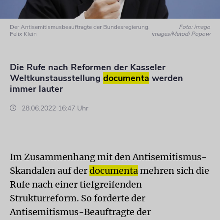
Der Antisemitismusbeauftragte der Bundesregierung,
Foto: imago
Felix Klein
images/Metodi Popow
Die Rufe nach Reformen der Kasseler
Weltkunstausstellung
documenta
werden
immer lauter
28.06.2022 16:47 Uhr
Im Zusammenhang mit den Antisemitismus-
Skandalen auf der
documenta
mehren sich die
Rufe nach einer tiefgreifenden
Strukturreform. So forderte der
Antisemitismus-Beauftragte der