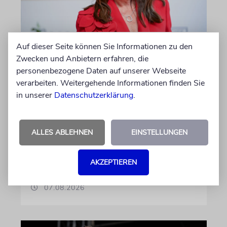
Auf dieser Seite können Sie Informationen zu den
BERLIN
Zwecken und Anbietern erfahren, die
Einsatz gegen Judenhass:
personenbezogene Daten auf unserer Webseite
Iris Berben erhält Deutschen
verarbeiten. Weitergehende Informationen finden Sie
Kulturpolitikpreis
in unserer
Datenschutzerklärung
.
Die Schauspielerin steht nicht nur vor der
Kamera, sondern engagiert sich auch
ALLES ABLEHNEN
EINSTELLUNGEN
ehrenamtlich. Der Deutsche Kulturrat würdigt
diese Leistung mit einem Preis. Igor Levit ist
Laudator
AKZEPTIEREN
07.08.2026