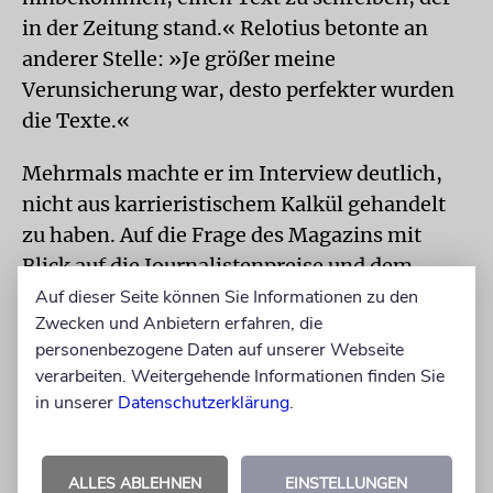
in der Zeitung stand.« Relotius betonte an
anderer Stelle: »Je größer meine
Verunsicherung war, desto perfekter wurden
die Texte.«
Mehrmals machte er im Interview deutlich,
nicht aus karrieristischem Kalkül gehandelt
zu haben. Auf die Frage des Magazins mit
Blick auf die Journalistenpreise und dem
Vorwurf, auf »Effekt« geschrieben zu haben,
Auf dieser Seite können Sie Informationen zu den
Zwecken und Anbietern erfahren, die
antwortete er: »Natürlich wollte ich gute
personenbezogene Daten auf unserer Webseite
Texte schreiben. Ich habe beim Schreiben
verarbeiten. Weitergehende Informationen finden Sie
aber nicht daran gedacht, was wie irgendwo
in unserer
Datenschutzerklärung
.
ankommt. Ich war immer nur mit dem
jeweiligen Thema und mit mir beschäftigt.«
ALLES ABLEHNEN
EINSTELLUNGEN