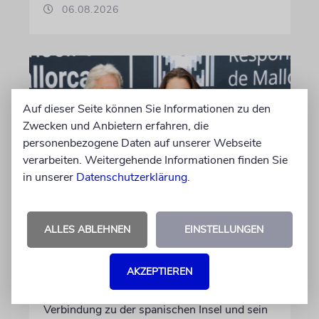
06.08.2026
Auf dieser Seite können Sie Informationen zu den
Zwecken und Anbietern erfahren, die
personenbezogene Daten auf unserer Webseite
verarbeiten. Weitergehende Informationen finden Sie
in unserer
Datenschutzerklärung
.
PALMA
Michael Douglas ist
ALLES ABLEHNEN
EINSTELLUNGEN
Ehrenbotschafter Mallorcas
AKZEPTIEREN
Der Hollywood-Star mit jüdischem
Familienhintergrund wird für seine enge
Verbindung zu der spanischen Insel und sein