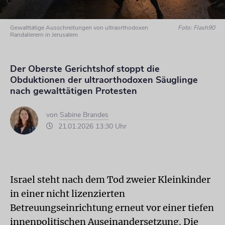
Gewalttätige Ausschreitungen von ultraorthodoxen
Foto: Flash90
Randalierern in Jerusalem
Der Oberste Gerichtshof stoppt die
Obduktionen der ultraorthodoxen Säuglinge
nach gewalttätigen Protesten
von
Sabine Brandes
21.01.2026 13:30 Uhr
Israel steht nach dem Tod zweier Kleinkinder
in einer nicht lizenzierten
Betreuungseinrichtung erneut vor einer tiefen
innenpolitischen Auseinandersetzung. Die