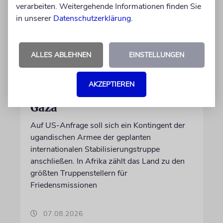
verarbeiten. Weitergehende Informationen finden Sie
in unserer
Datenschutzerklärung
.
ALLES ABLEHNEN
EINSTELLUNGEN
NAHOST
Ugandas Parlament billigt
AKZEPTIEREN
Truppenentsendung nach
Gaza
Auf US-Anfrage soll sich ein Kontingent der
ugandischen Armee der geplanten
internationalen Stabilisierungstruppe
anschließen. In Afrika zählt das Land zu den
größten Truppenstellern für
Friedensmissionen
07.08.2026