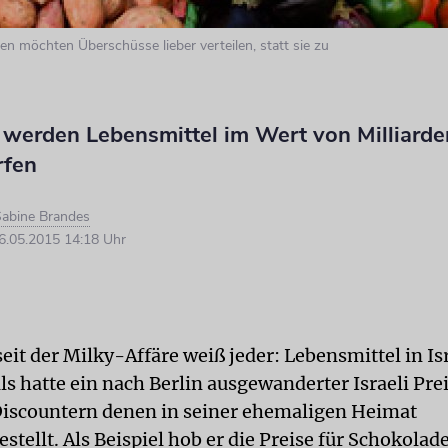
en möchten Überschüsse lieber verteilen, statt sie zu
r werden Lebensmittel im Wert von Milliarde
fen
abine Brandes
.05.2015 14:18 Uhr
eit der Milky-Affäre weiß jeder: Lebensmittel in Is
s hatte ein nach Berlin ausgewanderter Israeli Prei
iscountern denen in seiner ehemaligen Heimat
stellt. Als Beispiel hob er die Preise für Schokola