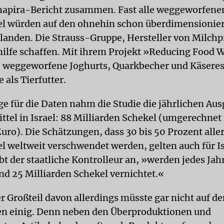
chapira-Bericht zusammen. Fast alle weggeworfene
l würden auf den ohnehin schon überdimensionie
landen. Die Strauss-Gruppe, Hersteller von Milch
bhilfe schaffen. Mit ihrem Projekt »Reducing Food 
 weggeworfene Joghurts, Quarkbecher und Käseres
e als Tierfutter.
ge für die Daten nahm die Studie die jährlichen Aus
tel in Israel: 88 Milliarden Schekel (umgerechnet 
uro). Die Schätzungen, dass 30 bis 50 Prozent alle
l weltweit verschwendet werden, gelten auch für Is
bt der staatliche Kontrolleur an, »werden jedes Jah
nd 25 Milliarden Schekel vernichtet.«
r Großteil davon allerdings müsste gar nicht auf de
en einig. Denn neben den Überproduktionen und