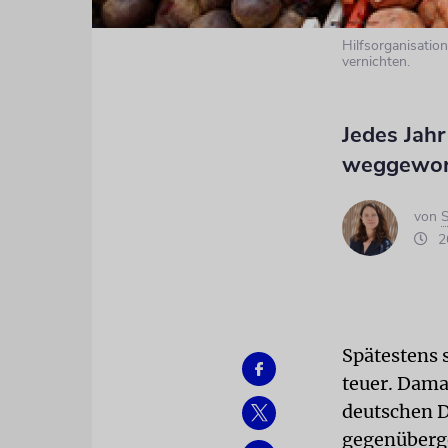
Hilfsorganisation
vernichten.
Jedes Jah
weggewor
von
S
26
Spätestens s
teuer. Damal
deutschen D
gegenüberge