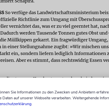
sümiert Schapira.
SS
So verfüge das Landwirtschaftsministerium beis
offizielle Richtlinie zum Umgang mit Überschusspr
ller vernichtet das, was er zu viel geerntet hat, n
 Dadurch werden Tausende Tonnen gutes Obst und
f die Müllkippen gekarrt. Ein fragwürdiger Umgang,
 in einer Stellungnahme zugibt: »Wir mischen uns 
Markt ein, sondern liefern lediglich Informationen 
eisen. Aber es stimmt, dass rechtswidrig Essen ve
n die strengen Kaschrutgesetze dazu bei, dass ein
tel zerstört werden. Durch die Intervention der K
können Sie Informationen zu den Zwecken und Anbietern erfahre
e werden ein bis zwei Prozent der frischen Waren
Daten auf unserer Webseite verarbeiten. Weitergehende Infor
. Jeden Tag.
enschutzerklärung
.