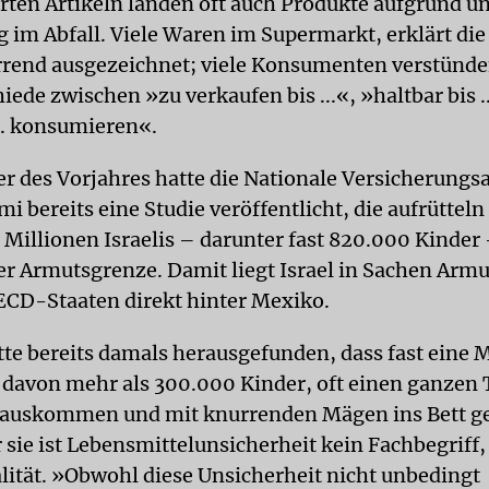
ten Artikeln landen oft auch Produkte aufgrund un
 im Abfall. Viele Waren im Supermarkt, erklärt die
rrend ausgezeichnet; viele Konsumenten verstünden
iede zwischen »zu verkaufen bis ...«, »haltbar bis 
... konsumieren«.
 des Vorjahres hatte die Nationale Versicherungsa
i bereits eine Studie veröffentlicht, die aufrütteln 
 Millionen Israelis – darunter fast 820.000 Kinder
er Armutsgrenze. Damit liegt Israel in Sachen Armu
OECD-Staaten direkt hinter Mexiko.
tte bereits damals herausgefunden, dass fast eine M
davon mehr als 300.000 Kinder, oft einen ganzen 
 auskommen und mit knurrenden Mägen ins Bett g
 sie ist Lebensmittelunsicherheit kein Fachbegriff
alität. »Obwohl diese Unsicherheit nicht unbedingt