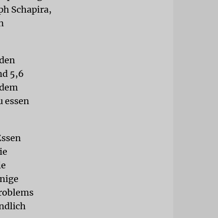
eph Schapira,
n
rden
nd 5,6
r dem
u essen
Essen
ie
ie
nige
Problems
ndlich