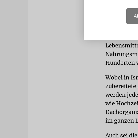
Ein fataler 
Stattdessen
A
Hunger der 
Weintrob. D
verlangen be
Lebensmitte
Nahrungsmi
Hunderten v
Wobei in Is
zubereitete
werden jede
wie Hochzei
Dachorganis
im ganzen L
Auch sei di