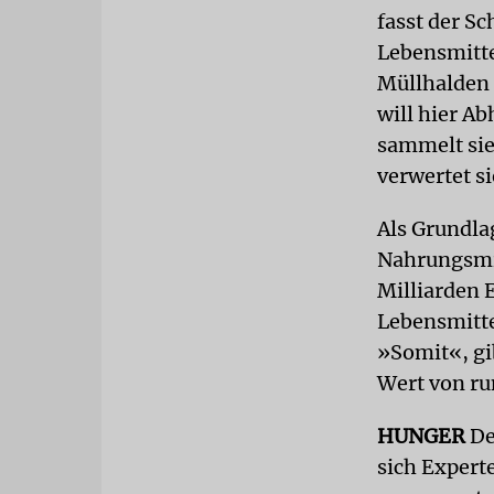
fasst der S
Lebensmitte
Müllhalden 
will hier A
sammelt sie
verwertet si
Als Grundla
Nahrungsmit
Milliarden E
Lebensmitte
»Somit«, gi
Wert von ru
HUNGER
De
sich Expert