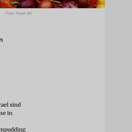
Foto: Flash 90
n
rael sind
se in
denpudding