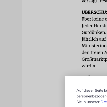
versagt, re
ÜBERSCHU
über keine 
Jeder Herste
Gutdünken.
jährlich au
Ministerium
den freien 
Großmarktpr
wird.«
Zudem trage
Nahrungsmit
Auf dieser Seite 
Kontrolleur
personenbezogene 
weggeworfen
Sie in unserer
Dat