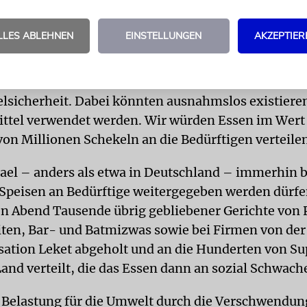
Fehler, wie Schapira den Verantwortlichen attestiert
 könnten all diese Lebensmittel dazu verwendet we
LLES ABLEHNEN
EINSTELLUNGEN
AKZEPTIER
Armen im Land zu lindern. Derselben Meinung ist 
er Chef der Wohltätigkeitsorganisation Latet sagt:
reits seit zehn Jahren eine nationale Initiative für 
lsicherheit. Dabei könnten ausnahmslos existiere
ttel verwendet werden. Wir würden Essen im Wert
on Millionen Schekeln an die Bedürftigen verteile
rael – anders als etwa in Deutschland – immerhin b
 Speisen an Bedürftige weitergegeben werden dürfe
n Abend Tausende übrig gebliebener Gerichte von P
ten, Bar- und Batmizwas sowie bei Firmen von der
ation Leket abgeholt und an die Hunderten von 
and verteilt, die das Essen dann an sozial Schwach
e Belastung für die Umwelt durch die Verschwendu