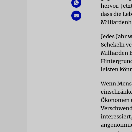
hervor. Jetz
dass die Le
Milliarden
Jedes Jahr 
Schekeln ve
Milliarden 
Hintergrund 
leisten kön
Wenn Mensch
einschränke
Ökonomen u
Verschwendu
interessier
angenommen 