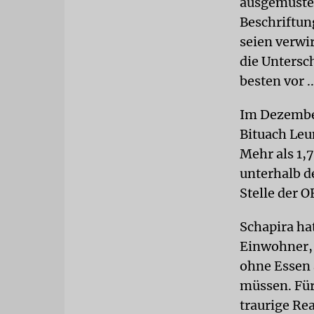
ausgemuster
Beschriftung
seien verwi
die Untersch
besten vor 
Im Dezember
Bituach Leum
Mehr als 1,7
unterhalb d
Stelle der 
Schapira ha
Einwohner, 
ohne Essen
müssen. Für
traurige Re