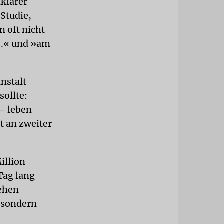
klarer
 Studie,
 oft nicht
...« und »am
nstalt
sollte:
 – leben
t an zweiter
illion
Tag lang
ehen
, sondern