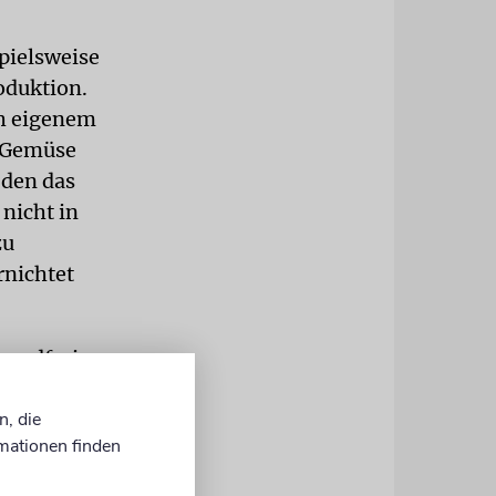
pielsweise
oduktion.
ach eigenem
 Gemüse
 den das
nicht in
zu
rnichtet
wandfreie
aschrut-
n, die
mationen finden