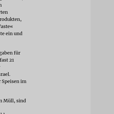
n
rten
produkten,
Waste«
te ein und
gaben für
fast 21
r
rael.
r Speisen im
n Müll, sind