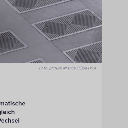
Foto: picture alliance / Sipa USA
...hat Erzb
omatische
leich
Wechsel