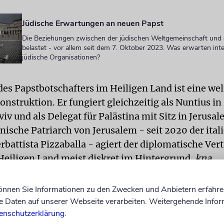
Jüdische Erwartungen an neuen Papst
Die Beziehungen zwischen der jüdischen Weltgemeinschaft und 
belastet - vor allem seit dem 7. Oktober 2023. Was erwarten inte
jüdische Organisationen?
des Papstbotschafters im Heiligen Land ist eine wel
nstruktion. Er fungiert gleichzeitig als Nuntius in 
Aviv und als Delegat für Palästina mit Sitz in Jerusa
inische Patriarch von Jerusalem - seit 2020 der ital
rbattista Pizzaballa - agiert der diplomatische Vert
Heiligen Land meist diskret im Hintergrund.
kna
können Sie Informationen zu den Zwecken und Anbietern erfahre
Daten auf unserer Webseite verarbeiten. Weitergehende Infor
enschutzerklärung
.