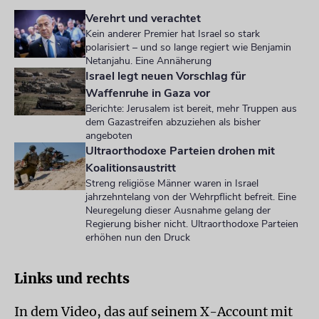
Verehrt und verachtet
Kein anderer Premier hat Israel so stark
polarisiert – und so lange regiert wie Benjamin
Netanjahu. Eine Annäherung
Israel legt neuen Vorschlag für
Waffenruhe in Gaza vor
Berichte: Jerusalem ist bereit, mehr Truppen aus
dem Gazastreifen abzuziehen als bisher
angeboten
Ultraorthodoxe Parteien drohen mit
Koalitionsaustritt
Streng religiöse Männer waren in Israel
jahrzehntelang von der Wehrpflicht befreit. Eine
Neuregelung dieser Ausnahme gelang der
Regierung bisher nicht. Ultraorthodoxe Parteien
erhöhen nun den Druck
Links und rechts
In dem Video, das auf seinem X-Account mit