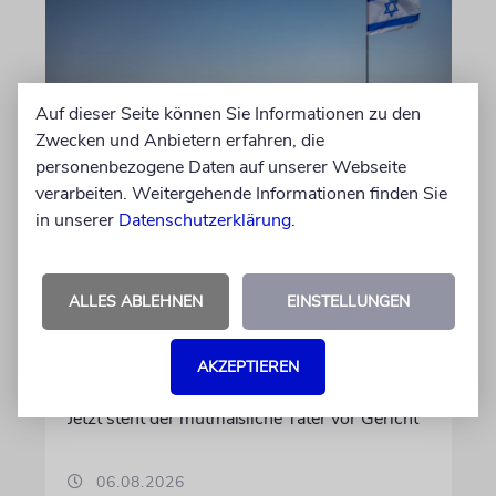
Auf dieser Seite können Sie Informationen zu den
Zwecken und Anbietern erfahren, die
personenbezogene Daten auf unserer Webseite
verarbeiten. Weitergehende Informationen finden Sie
JUSTIZ
in unserer
Datenschutzerklärung
.
Israelischer Siedler wegen
Tötung eines Palästinensers
angeklagt
ALLES ABLEHNEN
EINSTELLUNGEN
Der getötete Aktivist setzte sich gegen
Siedlergewalt ein und war an dem Oscar-
AKZEPTIEREN
prämierten Film »No Other Land« beteiligt.
Jetzt steht der mutmaßliche Täter vor Gericht
06.08.2026