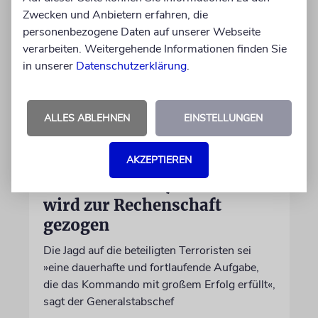
Zwecken und Anbietern erfahren, die
personenbezogene Daten auf unserer Webseite
verarbeiten. Weitergehende Informationen finden Sie
in unserer
Datenschutzerklärung
.
ALLES ABLEHNEN
EINSTELLUNGEN
GAZA
IDF-Chef Zamir: Jeder
AKZEPTIEREN
Verantwortliche für die
Massaker vom 7. Oktober
wird zur Rechenschaft
gezogen
Die Jagd auf die beteiligten Terroristen sei
»eine dauerhafte und fortlaufende Aufgabe,
die das Kommando mit großem Erfolg erfüllt«,
sagt der Generalstabschef