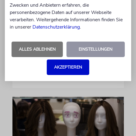
Zwecken und Anbietern erfahren, die
personenbezogene Daten auf unserer Webseite
WAHLKAMPF
verarbeiten. Weitergehende Informationen finden Sie
in unserer
Datenschutzerklärung
.
Who’s who in Jerusalem?
Israels Parteien buhlen nicht nur um
potenzielle Wähler, sondern auch um
ALLES ABLEHNEN
EINSTELLUNGEN
mögliche Bündnisse
AKZEPTIEREN
von Sabine Brandes
05.08.2026