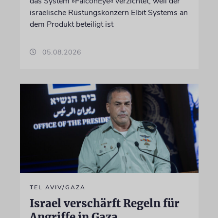
das System »FalconEye« verzichtet, weil der
israelische Rüstungskonzern Elbit Systems an
dem Produkt beteiligt ist
05.08.2026
TEL AVIV/GAZA
Israel verschärft Regeln für
Angriffe in Gaza