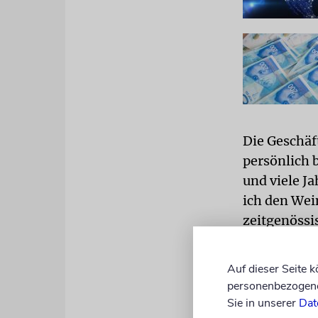
Die Geschäft
persönlich 
und viele J
ich den Wei
zeitgenössi
Die neu ane
Auf dieser Seite 
Israels bis
personenbezogene 
heute aktiv
Sie in unserer
Dat
jährlich. Fü