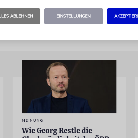
al anerkannter Weinregion – eine weitere Etappe a
inlandkarte.
im
LLES ABLEHNEN
EINSTELLUNGEN
AKZEPTIER
MEINUNG
Wie Georg Restle die