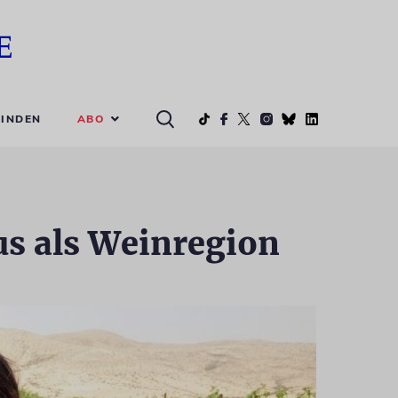
ABO
INDEN
us als Weinregion