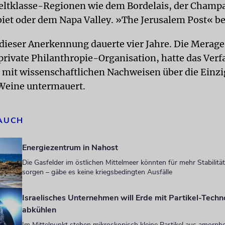
eltklasse-Regionen wie dem Bordelais, der Cham
iet oder dem Napa Valley. »The Jerusalem Post« be
dieser Anerkennung dauerte vier Jahre. Die Merag
 private Philanthropie-Organisation, hatte das Ver
nd mit wissenschaftlichen Nachweisen über die Einzi
Weine untermauert.
 AUCH
Energiezentrum in Nahost
Die Gasfelder im östlichen Mittelmeer könnten für mehr Stabilität
sorgen – gäbe es keine kriegsbedingten Ausfälle
Israelisches Unternehmen will Erde mit Partikel-Techn
abkühlen
Im Mittelpunkt stehen mikroskopisch kleine Partikel aus amorphe