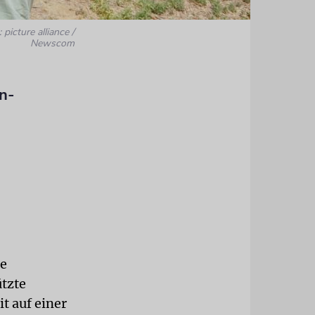
 picture alliance /
Newscom
n-
le
ützte
t auf einer