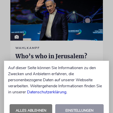
WAHLKAMPF
Who’s who in Jerusalem?
Israels Parteien buhlen nicht nur um
Auf dieser Seite können Sie Informationen zu den
potenzielle Wähler, sondern auch um
Zwecken und Anbietern erfahren, die
mögliche Bündnisse
personenbezogene Daten auf unserer Webseite
verarbeiten. Weitergehende Informationen finden Sie
in unserer
Datenschutzerklärung
.
von Sabine Brandes
06.08.2026
ALLES ABLEHNEN
EINSTELLUNGEN