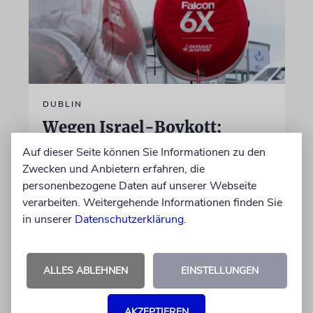
DUBLIN
Wegen Israel-Boykott:
Irisches Regierungsflugzeug
Auf dieser Seite können Sie Informationen zu den
kann nicht mehr im Nebel
Zwecken und Anbietern erfahren, die
landen
personenbezogene Daten auf unserer Webseite
verarbeiten. Weitergehende Informationen finden Sie
Beim Kauf der Maschine wurde bewusst auf
in unserer
Datenschutzerklärung
.
das System »FalconEye« verzichtet, weil der
israelische Rüstungskonzern Elbit Systems an
dem Produkt beteiligt ist
ALLES ABLEHNEN
EINSTELLUNGEN
07.08.2026
AKZEPTIEREN